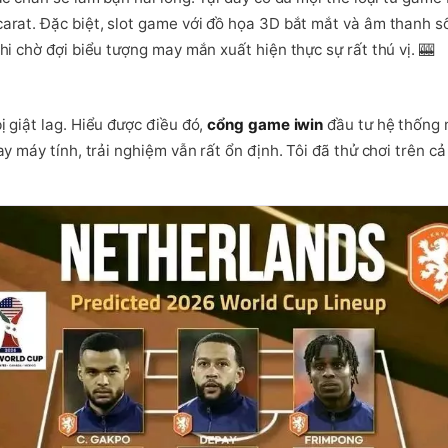
arat. Đặc biệt, slot game với đồ họa 3D bắt mắt và âm thanh s
i chờ đợi biểu tượng may mắn xuất hiện thực sự rất thú vị. 🎰
 giật lag. Hiểu được điều đó,
cổng game iwin
đầu tư hệ thống 
y máy tính, trải nghiệm vẫn rất ổn định. Tôi đã thử chơi trên cả