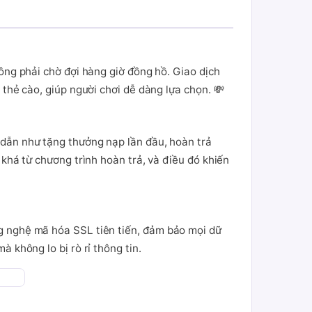
ông phải chờ đợi hàng giờ đồng hồ. Giao dịch
 thẻ cào, giúp người chơi dễ dàng lựa chọn. 💸
 dẫn như tặng thưởng nạp lần đầu, hoàn trả
 khá từ chương trình hoàn trả, và điều đó khiến
 nghệ mã hóa SSL tiên tiến, đảm bảo mọi dữ
 không lo bị rò rỉ thông tin.