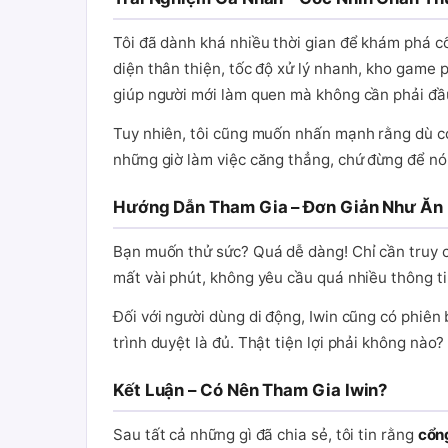
Tôi đã dành khá nhiều thời gian để khám phá cổ
diện thân thiện, tốc độ xử lý nhanh, kho game p
giúp người mới làm quen mà không cần phải đầu
Tuy nhiên, tôi cũng muốn nhấn mạnh rằng dù có
những giờ làm việc căng thẳng, chứ đừng để n
Hướng Dẫn Tham Gia – Đơn Giản Như Ăn
Bạn muốn thử sức? Quá dễ dàng! Chỉ cần truy 
mất vài phút, không yêu cầu quá nhiều thông tin
Đối với người dùng di động, Iwin cũng có phiên
trình duyệt là đủ. Thật tiện lợi phải không nào?
Kết Luận – Có Nên Tham Gia Iwin?
Sau tất cả những gì đã chia sẻ, tôi tin rằng
cổn