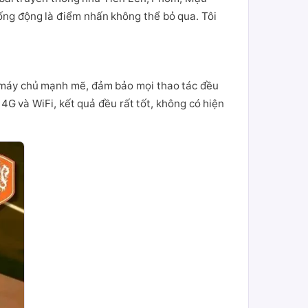
ống động là điểm nhấn không thể bỏ qua. Tôi
máy chủ mạnh mẽ, đảm bảo mọi thao tác đều
 4G và WiFi, kết quả đều rất tốt, không có hiện