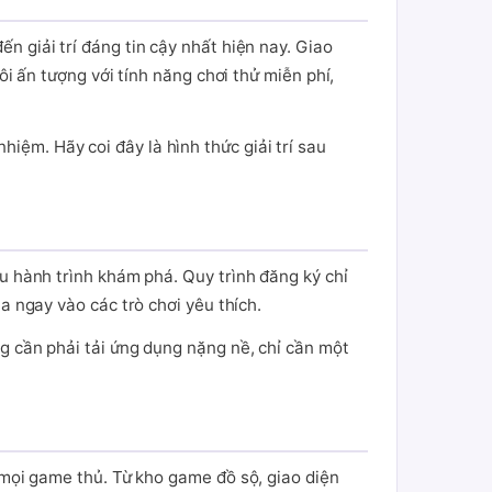
n giải trí đáng tin cậy nhất hiện nay. Giao
ôi ấn tượng với tính năng chơi thử miễn phí,
ệm. Hãy coi đây là hình thức giải trí sau
ầu hành trình khám phá. Quy trình đăng ký chỉ
a ngay vào các trò chơi yêu thích.
g cần phải tải ứng dụng nặng nề, chỉ cần một
 mọi game thủ. Từ kho game đồ sộ, giao diện