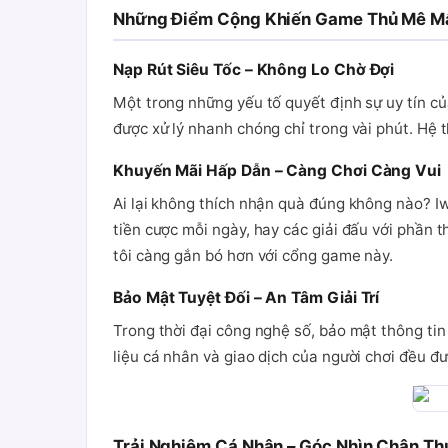
Những Điểm Cộng Khiến Game Thủ Mê M
Nạp Rút Siêu Tốc – Không Lo Chờ Đợi
Một trong những yếu tố quyết định sự uy tín củ
được xử lý nhanh chóng chỉ trong vài phút. Hệ t
Khuyến Mãi Hấp Dẫn – Càng Chơi Càng Vui
Ai lại không thích nhận quà đúng không nào? I
tiền cược mỗi ngày, hay các giải đấu với phần 
tôi càng gắn bó hơn với cổng game này.
Bảo Mật Tuyệt Đối – An Tâm Giải Trí
Trong thời đại công nghệ số, bảo mật thông tin
liệu cá nhân và giao dịch của người chơi đều đư
Trải Nghiệm Cá Nhân – Góc Nhìn Chân T