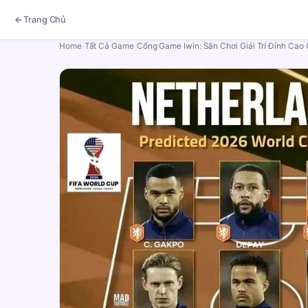
Trang Chủ
Home
›
Tất Cả Game
›
Cổng Game Iwin: Sân Chơi Giải Trí Đỉnh Ca