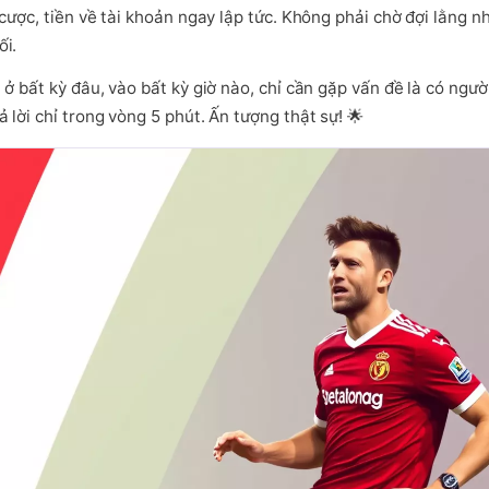
cược, tiền về tài khoản ngay lập tức. Không phải chờ đợi lằng n
ối.
ở bất kỳ đâu, vào bất kỳ giờ nào, chỉ cần gặp vấn đề là có người 
lời chỉ trong vòng 5 phút. Ấn tượng thật sự! 🌟