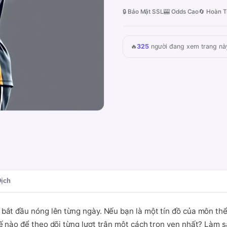
🔒 Bảo Mật SSL
🎰 Odds Cao
🔄 Hoàn T
🔥
325
người đang xem trang nà
Dịch
bắt đầu nóng lên từng ngày. Nếu bạn là một tín đồ của môn th
ế nào để theo dõi từng lượt trận một cách trọn vẹn nhất? Làm