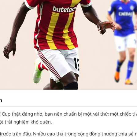
n
up thật đáng nhớ, bạn nên chuẩn bị một vài thứ: một chiếc tivi 
một trải nghiệm khó quên.
trước trận đấu. Nhiều cao thủ trong cộng đồng thường chia sẻ n