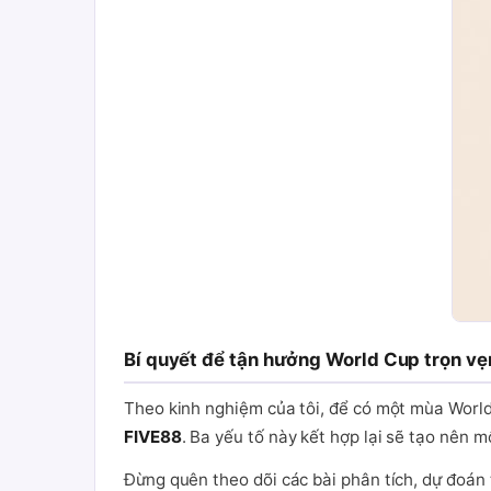
Bí quyết để tận hưởng World Cup trọn vẹ
Theo kinh nghiệm của tôi, để có một mùa World C
FIVE88
. Ba yếu tố này kết hợp lại sẽ tạo nên 
Đừng quên theo dõi các bài phân tích, dự đoán 