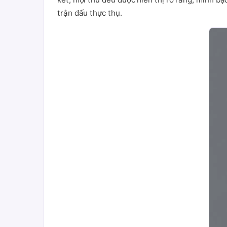
trận đấu thực thụ.