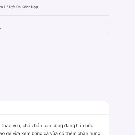
rả 1.5%
💳 Đa Kênh Nạp
y
ể thao vua, chắc hẳn bạn cũng đang háo hức
 sao để vừa xem bóng đá vừa có thêm phần hứng