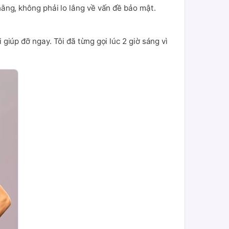
hằng, không phải lo lắng về vấn đề bảo mật.
giúp đỡ ngay. Tôi đã từng gọi lúc 2 giờ sáng vì