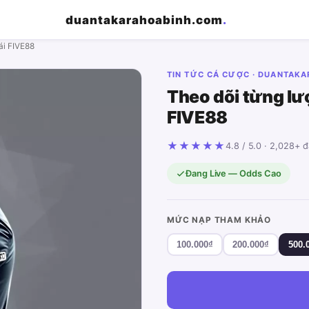
duantakarahoabinh.com
.
ái FIVE88
TIN TỨC CÁ CƯỢC · DUANTAK
Theo dõi từng lư
FIVE88
★★★★★
4.8 / 5.0 · 2,028+ 
Đang Live — Odds Cao
MỨC NẠP THAM KHẢO
100.000₫
200.000₫
500.