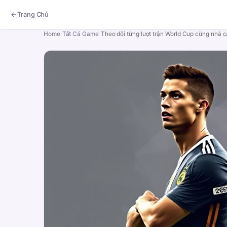
Trang Chủ
Home
›
Tất Cả Game
›
Theo dõi từng lượt trận World Cup cùng nhà c