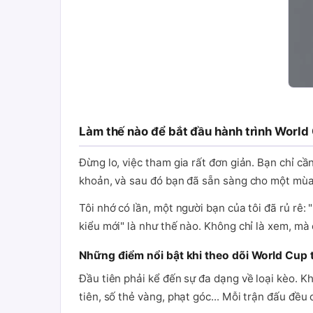
Làm thế nào để bắt đầu hành trình Worl
Đừng lo, việc tham gia rất đơn giản. Bạn chỉ cầ
khoản, và sau đó bạn đã sẵn sàng cho một mùa
Tôi nhớ có lần, một người bạn của tôi đã rủ rê: 
kiểu mới" là như thế nào. Không chỉ là xem, mà
Những điểm nổi bật khi theo dõi World Cup t
Đầu tiên phải kể đến sự đa dạng về loại kèo. K
tiên, số thẻ vàng, phạt góc... Mỗi trận đấu đề