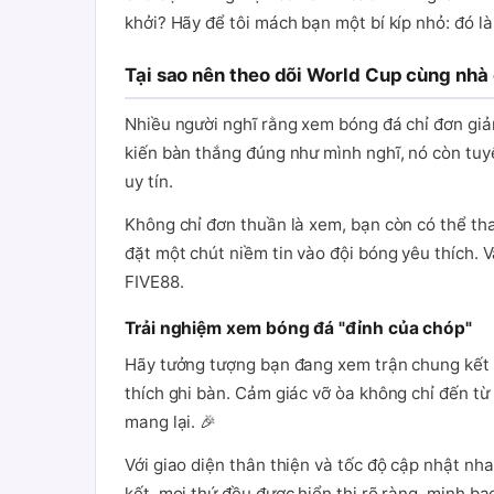
khởi? Hãy để tôi mách bạn một bí kíp nhỏ: đó l
Tại sao nên theo dõi World Cup cùng nhà 
Nhiều người nghĩ rằng xem bóng đá chỉ đơn giản
kiến bàn thắng đúng như mình nghĩ, nó còn tuyệ
uy tín.
Không chỉ đơn thuần là xem, bạn còn có thể th
đặt một chút niềm tin vào đội bóng yêu thích.
FIVE88.
Trải nghiệm xem bóng đá "đỉnh của chóp"
Hãy tưởng tượng bạn đang xem trận chung kết g
thích ghi bàn. Cảm giác vỡ òa không chỉ đến từ
mang lại. 🎉
Với giao diện thân thiện và tốc độ cập nhật nh
kết, mọi thứ đều được hiển thị rõ ràng, minh bạ