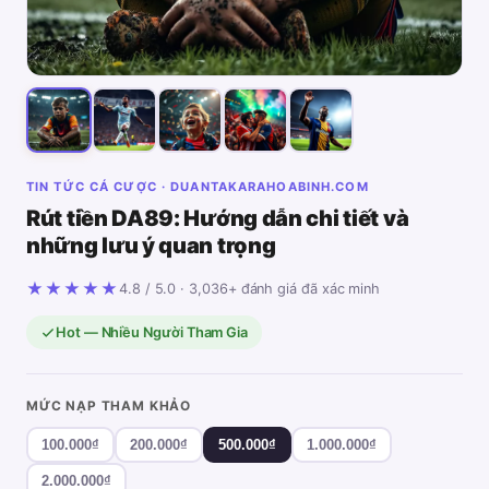
TIN TỨC CÁ CƯỢC · DUANTAKARAHOABINH.COM
Rút tiền DA89: Hướng dẫn chi tiết và
những lưu ý quan trọng
★★★★★
4.8 / 5.0 · 3,036+ đánh giá đã xác minh
Hot — Nhiều Người Tham Gia
MỨC NẠP THAM KHẢO
100.000₫
200.000₫
500.000₫
1.000.000₫
2.000.000₫