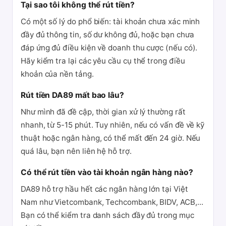
Tại sao tôi không thể rút tiền?
Có một số lý do phổ biến: tài khoản chưa xác minh
đầy đủ thông tin, số dư không đủ, hoặc bạn chưa
đáp ứng đủ điều kiện về doanh thu cược (nếu có).
Hãy kiểm tra lại các yêu cầu cụ thể trong điều
khoản của nền tảng.
Rút tiền DA89 mất bao lâu?
Như mình đã đề cập, thời gian xử lý thường rất
nhanh, từ 5-15 phút. Tuy nhiên, nếu có vấn đề về kỹ
thuật hoặc ngân hàng, có thể mất đến 24 giờ. Nếu
quá lâu, bạn nên liên hệ hỗ trợ.
Có thể rút tiền vào tài khoản ngân hàng nào?
DA89 hỗ trợ hầu hết các ngân hàng lớn tại Việt
Nam như Vietcombank, Techcombank, BIDV, ACB,...
Bạn có thể kiểm tra danh sách đầy đủ trong mục