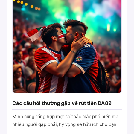
Các câu hỏi thường gặp về rút tiền DA89
Mình cũng tổng hợp một số thắc mắc phổ biến mà
nhiều người gặp phải, hy vọng sẽ hữu ích cho bạn.