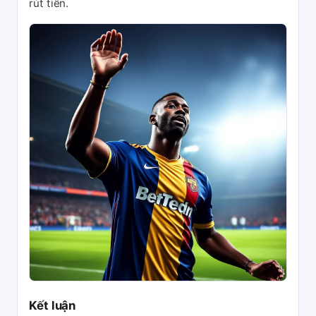
rút tiền.
Kết luận