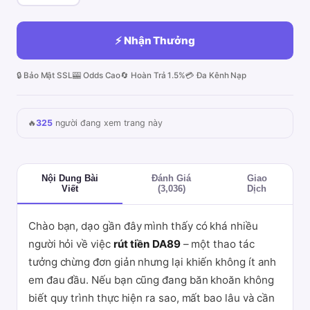
⚡ Nhận Thưởng
🔒 Bảo Mật SSL
🎰 Odds Cao
🔄 Hoàn Trả 1.5%
💳 Đa Kênh Nạp
🔥
325
người đang xem trang này
Nội Dung Bài
Đánh Giá
Giao
Viết
(3,036)
Dịch
Chào bạn, dạo gần đây mình thấy có khá nhiều
người hỏi về việc
rút tiền DA89
– một thao tác
tưởng chừng đơn giản nhưng lại khiến không ít anh
em đau đầu. Nếu bạn cũng đang băn khoăn không
biết quy trình thực hiện ra sao, mất bao lâu và cần