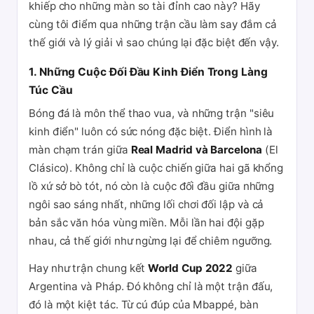
khiếp cho những màn so tài đỉnh cao này? Hãy
cùng tôi điểm qua những trận cầu làm say đắm cả
thế giới và lý giải vì sao chúng lại đặc biệt đến vậy.
1. Những Cuộc Đối Đầu Kinh Điển Trong Làng
Túc Cầu
Bóng đá là môn thể thao vua, và những trận "siêu
kinh điển" luôn có sức nóng đặc biệt. Điển hình là
màn chạm trán giữa
Real Madrid và Barcelona
(El
Clásico). Không chỉ là cuộc chiến giữa hai gã khổng
lồ xứ sở bò tót, nó còn là cuộc đối đầu giữa những
ngôi sao sáng nhất, những lối chơi đối lập và cả
bản sắc văn hóa vùng miền. Mỗi lần hai đội gặp
nhau, cả thế giới như ngừng lại để chiêm ngưỡng.
Hay như trận chung kết
World Cup 2022
giữa
Argentina và Pháp. Đó không chỉ là một trận đấu,
đó là một kiệt tác. Từ cú đúp của Mbappé, bàn