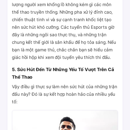
lượng người xem khổng lồ không kém gì các môn
thể thao truyền thống. Những pha xử lý đỉnh cao,
chiến thuật tinh vi và sự cạnh tranh khốc liệt tạo
nên sức hút khó cưỡng. Các tuyển thủ Esports giờ
đây là những ngôi sao thực thụ, và những trận
chung kết thế giới là sân khấu để họ tỏa sáng. Nếu
bạn là một game thủ, chắc chắn bạn sẽ hiểu cảm
giác hồi hộp khi xem đội tuyển yêu thích thi đấu.
5. Sức Hút Đến Từ Những Yếu Tố Vượt Trên Cả
Thể Thao
Vậy điều gì thực sự làm nên sức hút của những trận
đấu này? Đó là sự kết hợp hoàn hảo của nhiều yếu
tố: