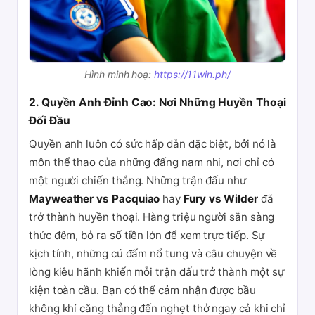
Hình minh hoạ:
https://11win.ph/
2. Quyền Anh Đỉnh Cao: Nơi Những Huyền Thoại
Đối Đầu
Quyền anh luôn có sức hấp dẫn đặc biệt, bởi nó là
môn thể thao của những đấng nam nhi, nơi chỉ có
một người chiến thắng. Những trận đấu như
Mayweather vs Pacquiao
hay
Fury vs Wilder
đã
trở thành huyền thoại. Hàng triệu người sẵn sàng
thức đêm, bỏ ra số tiền lớn để xem trực tiếp. Sự
kịch tính, những cú đấm nổ tung và câu chuyện về
lòng kiêu hãnh khiến mỗi trận đấu trở thành một sự
kiện toàn cầu. Bạn có thể cảm nhận được bầu
không khí căng thẳng đến nghẹt thở ngay cả khi chỉ