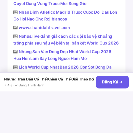
Quyet Dung Vung Truoc Moi Song Gio
🎰
Nhan Dinh Atletico Madrid Truoc Cuoc Doi Dau Lon
Co Hoi Nao Cho Rojiblancos
🎰
www.shahidahtravel.com
🎰
Nohus.live đánh giá cách các đội bảo vệ khoảng
trống phía sau hậu vệ biên tại bán kết World Cup 2026
🎰
Nhung San Van Dong Dep Nhat World Cup 2026
Hua Hen Lam Say Long Nguoi Ham Mo
🎰
Lich World Cup Nhat Ban 2026 Con Sot Bong Da
Dang Den Gan
Những Trận Đấu Có Thể Khiến Cả Thế Giới Theo Dõi
Đăng Ký →
🎰
Giới thiệu C168 qua trải nghiệm đăng ký, nạp rút và
⭐ 4.8 · ✓ Đang Thịnh Hành
chăm sóc tài khoản
🎰
Jw88 Trai Nghiem Sic Bo Live Dinh Cao Danh Gia
Chi Tiet Tu Dan Choi
© 2026 duantakarahoabinh.com — Nhà Cái Uy Tín