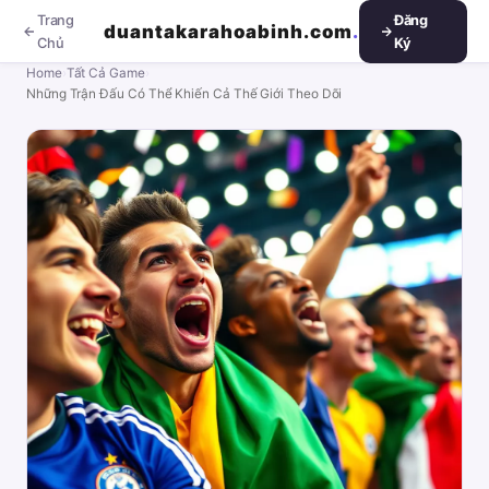
Trang
Đăng
duantakarahoabinh.com
.
Chủ
Ký
Home
›
Tất Cả Game
›
Những Trận Đấu Có Thể Khiến Cả Thế Giới Theo Dõi