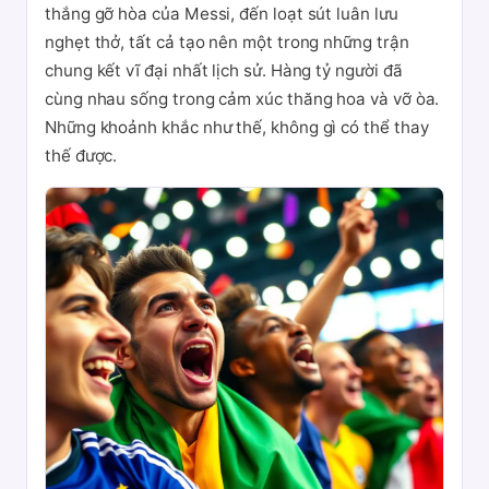
thắng gỡ hòa của Messi, đến loạt sút luân lưu
nghẹt thở, tất cả tạo nên một trong những trận
chung kết vĩ đại nhất lịch sử. Hàng tỷ người đã
cùng nhau sống trong cảm xúc thăng hoa và vỡ òa.
Những khoảnh khắc như thế, không gì có thể thay
thế được.