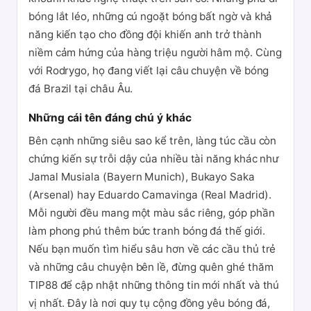
bóng lắt léo, những cú ngoặt bóng bất ngờ và khả
năng kiến tạo cho đồng đội khiến anh trở thành
niềm cảm hứng của hàng triệu người hâm mộ. Cùng
với Rodrygo, họ đang viết lại câu chuyện về bóng
đá Brazil tại châu Âu.
Những cái tên đáng chú ý khác
Bên cạnh những siêu sao kể trên, làng túc cầu còn
chứng kiến sự trỗi dậy của nhiều tài năng khác như
Jamal Musiala (Bayern Munich), Bukayo Saka
(Arsenal) hay Eduardo Camavinga (Real Madrid).
Mỗi người đều mang một màu sắc riêng, góp phần
làm phong phú thêm bức tranh bóng đá thế giới.
Nếu bạn muốn tìm hiểu sâu hơn về các cầu thủ trẻ
và những câu chuyện bên lề, đừng quên ghé thăm
TIP88 để cập nhật những thông tin mới nhất và thú
vị nhất. Đây là nơi quy tụ cộng đồng yêu bóng đá,