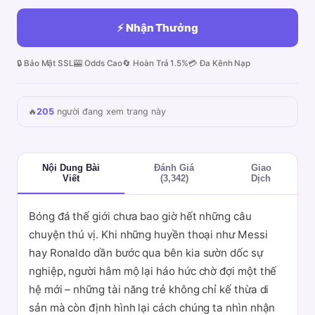
⚡ Nhận Thưởng
🔒 Bảo Mật SSL
🎰 Odds Cao
🔄 Hoàn Trả 1.5%
💳 Đa Kênh Nạp
🔥
205
người đang xem trang này
Nội Dung Bài
Đánh Giá
Giao
Viết
(3,342)
Dịch
Bóng đá thế giới chưa bao giờ hết những câu
chuyện thú vị. Khi những huyền thoại như Messi
hay Ronaldo dần bước qua bên kia sườn dốc sự
nghiệp, người hâm mộ lại háo hức chờ đợi một thế
hệ mới – những tài năng trẻ không chỉ kế thừa di
sản mà còn định hình lại cách chúng ta nhìn nhận