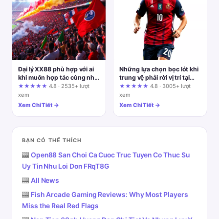
Đại lý XX88 phù hợp với ai
Những lựa chọn bọc lót khi
khi muốn hợp tác cùng nhà
trung vệ phải rời vị trí tại
cái
bán kết World Cup 2026
★★★★★
4.8 · 2535+ lượt
★★★★★
4.8 · 3005+ lượt
qua 789winc.com
xem
xem
Xem Chi Tiết →
Xem Chi Tiết →
BẠN CÓ THỂ THÍCH
🎰
Open88 San Choi Ca Cuoc Truc Tuyen Co Thuc Su
Uy Tin Nhu Loi Don FRqT8G
🎰
All News
🎰
Fish Arcade Gaming Reviews: Why Most Players
Miss the Real Red Flags