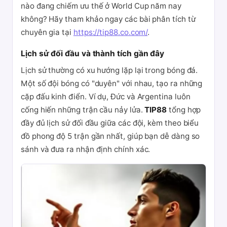
nào đang chiếm ưu thế ở World Cup năm nay
không? Hãy tham khảo ngay các bài phân tích từ
chuyên gia tại
https://tip88.co.com/
.
Lịch sử đối đầu và thành tích gần đây
Lịch sử thường có xu hướng lặp lại trong bóng đá.
Một số đội bóng có "duyên" với nhau, tạo ra những
cặp đấu kinh điển. Ví dụ, Đức và Argentina luôn
cống hiến những trận cầu nảy lửa.
TIP88
tổng hợp
đầy đủ lịch sử đối đầu giữa các đội, kèm theo biểu
đồ phong độ 5 trận gần nhất, giúp bạn dễ dàng so
sánh và đưa ra nhận định chính xác.