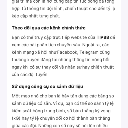
giải trí mà còn là nơi cung cấp tin tức bóng đá tổng
hợp, từ thông tin đội hình, chiến thuật cho đến tỷ lệ
kèo cập nhật từng phút.
Theo dõi qua các kênh chính thức
Bạn có thể truy cập trực tiếp website của
TIP88
để
xem các bài phân tích chuyên sâu. Ngoài ra, các
kênh mạng xã hội như Facebook, Telegram cũng
thường xuyên đăng tải những thông tin nóng hổi
ngay khi có sự thay đổi về nhân sự hay chiến thuật
của các đội tuyển.
Sử dụng công cụ so sánh dữ liệu
Một mẹo nhỏ cho bạn là hãy tận dụng các bảng so
sánh dữ liệu có sẵn. Ví dụ, bạn có thể so sánh tỷ lệ
kiểm soát bóng trung bình, số bàn thắng kỳ vọng
(xG) hay tỷ lệ chuyển đổi cơ hội thành bàn thắng
giữa các đội. Những con số này sẽ nói lên nhiều