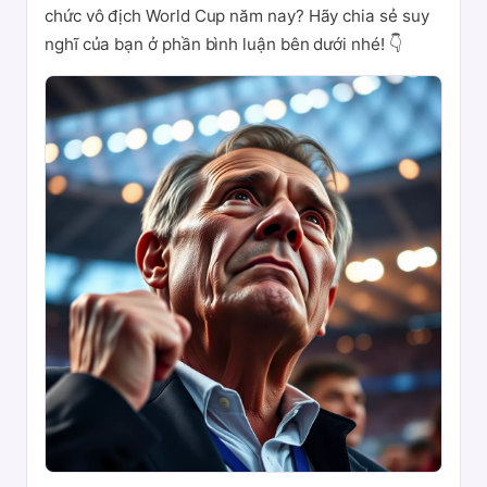
chức vô địch World Cup năm nay? Hãy chia sẻ suy
nghĩ của bạn ở phần bình luận bên dưới nhé! 👇