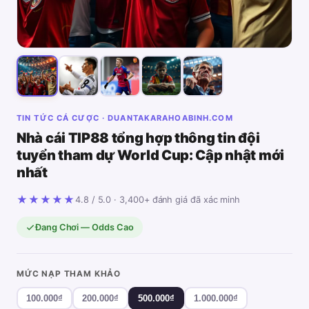
TIN TỨC CÁ CƯỢC · DUANTAKARAHOABINH.COM
Nhà cái TIP88 tổng hợp thông tin đội
tuyển tham dự World Cup: Cập nhật mới
nhất
★★★★★
4.8 / 5.0 · 3,400+ đánh giá đã xác minh
Đang Chơi — Odds Cao
MỨC NẠP THAM KHẢO
100.000₫
200.000₫
500.000₫
1.000.000₫