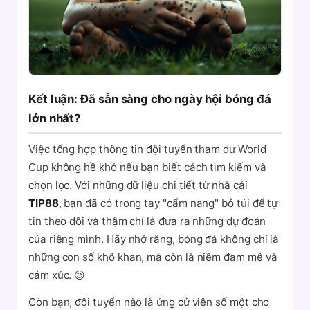
Kết luận: Đã sẵn sàng cho ngày hội bóng đá
lớn nhất?
Việc tổng hợp thông tin đội tuyển tham dự World
Cup không hề khó nếu bạn biết cách tìm kiếm và
chọn lọc. Với những dữ liệu chi tiết từ nhà cái
TIP88
, bạn đã có trong tay "cẩm nang" bỏ túi để tự
tin theo dõi và thậm chí là đưa ra những dự đoán
của riêng mình. Hãy nhớ rằng, bóng đá không chỉ là
những con số khô khan, mà còn là niềm đam mê và
cảm xúc. 😉
Còn bạn, đội tuyển nào là ứng cử viên số một cho