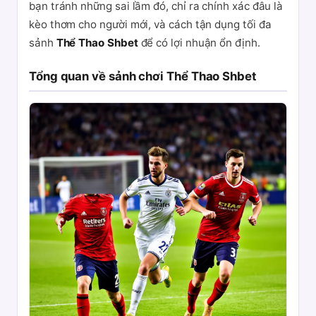
bạn tránh những sai lầm đó, chỉ ra chính xác đâu là
kèo thơm cho người mới, và cách tận dụng tối đa
sảnh
Thể Thao Shbet
để có lợi nhuận ổn định.
Tổng quan về sảnh chơi Thể Thao Shbet