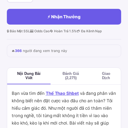
⚡ Nhận Thưởng
🔒 Bảo Mật SSL
🎰 Odds Cao
🔄 Hoàn Trả 1.5%
💳 Đa Kênh Nạp
🔥
366
người đang xem trang này
Nội Dung Bài
Đánh Giá
Giao
Viết
(2,275)
Dịch
Bạn vừa tìm đến
Thể Thao Shbet
và đang phân vân
không biết nên đặt cược vào đâu cho an toàn? Tôi
hiểu cảm giác đó. Như một người đã có thâm niên
trong nghề, tôi từng mất không ít tiền vì lao vào
kèo khó, kèo lạ khi mới chơi. Bài viết này sẽ giúp