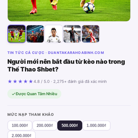
TIN TỨC CÁ CƯỢC · DUANTAKARAHOABINH.COM
Người mới nên bắt đầu từ kèo nào trong
Thể Thao Shbet?
★★★★★
4.8 / 5.0 · 2,275+ đánh giá đã xác minh
Được Quan Tâm Nhiều
MỨC NẠP THAM KHẢO
100.000₫
200.000₫
500.000₫
1.000.000₫
2.000.000₫