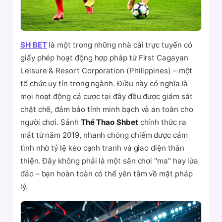
SH BET
là một trong những nhà cái trực tuyến có
giấy phép hoạt động hợp pháp từ First Cagayan
Leisure & Resort Corporation (Philippines) – một
tổ chức uy tín trong ngành. Điều này có nghĩa là
mọi hoạt động cá cược tại đây đều được giám sát
chặt chẽ, đảm bảo tính minh bạch và an toàn cho
người chơi. Sảnh
Thể Thao Shbet
chính thức ra
mắt từ năm 2019, nhanh chóng chiếm được cảm
tình nhờ tỷ lệ kèo cạnh tranh và giao diện thân
thiện. Đây không phải là một sân chơi "ma" hay lừa
đảo – bạn hoàn toàn có thể yên tâm về mặt pháp
lý.