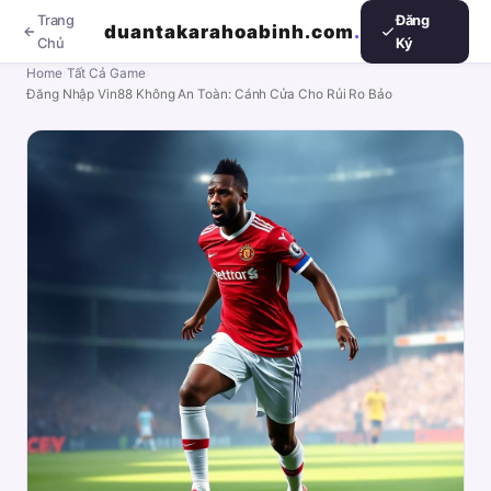
Trang
Đăng
duantakarahoabinh.com
.
Chủ
Ký
Home
›
Tất Cả Game
›
Đăng Nhập Vin88 Không An Toàn: Cánh Cửa Cho Rủi Ro Bảo