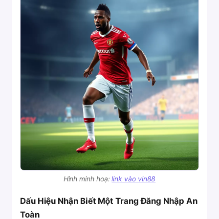
Hình minh hoạ:
link vào vin88
Dấu Hiệu Nhận Biết Một Trang Đăng Nhập An
Toàn