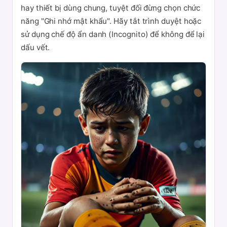
hay thiết bị dùng chung, tuyệt đối đừng chọn chức
năng "Ghi nhớ mật khẩu". Hãy tắt trình duyệt hoặc
sử dụng chế độ ẩn danh (Incognito) để không để lại
dấu vết.