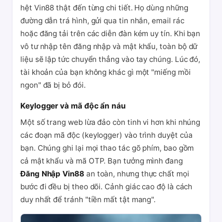
hệt Vin88 thật đến từng chi tiết. Họ dùng những
đường dẫn trá hình, gửi qua tin nhắn, email rác
hoặc đăng tải trên các diễn đàn kém uy tín. Khi bạn
vô tư nhập tên đăng nhập và mật khẩu, toàn bộ dữ
liệu sẽ lập tức chuyển thẳng vào tay chúng. Lúc đó,
tài khoản của bạn không khác gì một "miếng mồi
ngon" đã bị bỏ đói.
Keylogger và mã độc ẩn náu
Một số trang web lừa đảo còn tinh vi hơn khi nhúng
các đoạn mã độc (keylogger) vào trình duyệt của
bạn. Chúng ghi lại mọi thao tác gõ phím, bao gồm
cả mật khẩu và mã OTP. Bạn tưởng mình đang
Đăng Nhập Vin88
an toàn, nhưng thực chất mọi
bước đi đều bị theo dõi. Cảnh giác cao độ là cách
duy nhất để tránh "tiền mất tật mang".