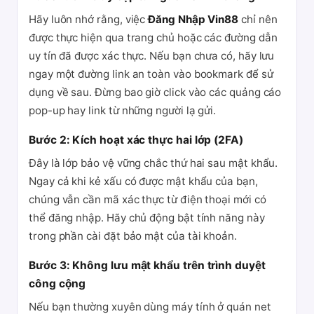
Hãy luôn nhớ rằng, việc
Đăng Nhập Vin88
chỉ nên
được thực hiện qua trang chủ hoặc các đường dẫn
uy tín đã được xác thực. Nếu bạn chưa có, hãy lưu
ngay một đường link an toàn vào bookmark để sử
dụng về sau. Đừng bao giờ click vào các quảng cáo
pop-up hay link từ những người lạ gửi.
Bước 2: Kích hoạt xác thực hai lớp (2FA)
Đây là lớp bảo vệ vững chắc thứ hai sau mật khẩu.
Ngay cả khi kẻ xấu có được mật khẩu của bạn,
chúng vẫn cần mã xác thực từ điện thoại mới có
thể đăng nhập. Hãy chủ động bật tính năng này
trong phần cài đặt bảo mật của tài khoản.
Bước 3: Không lưu mật khẩu trên trình duyệt
công cộng
Nếu bạn thường xuyên dùng máy tính ở quán net