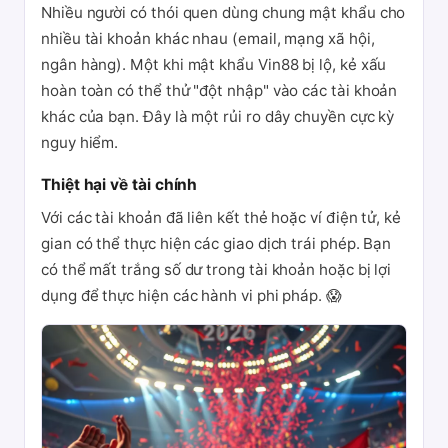
Nhiều người có thói quen dùng chung mật khẩu cho
nhiều tài khoản khác nhau (email, mạng xã hội,
ngân hàng). Một khi mật khẩu Vin88 bị lộ, kẻ xấu
hoàn toàn có thể thử "đột nhập" vào các tài khoản
khác của bạn. Đây là một rủi ro dây chuyền cực kỳ
nguy hiểm.
Thiệt hại về tài chính
Với các tài khoản đã liên kết thẻ hoặc ví điện tử, kẻ
gian có thể thực hiện các giao dịch trái phép. Bạn
có thể mất trắng số dư trong tài khoản hoặc bị lợi
dụng để thực hiện các hành vi phi pháp. 😱