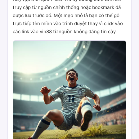
truy cập từ nguồn chính thống hoặc bookmark đã
được lưu trước đó. Một mẹo nhỏ là bạn có thể gõ
trực tiếp tên miền vào trình duyệt thay vì click vào
các link vào vin88 từ nguồn không đáng tin cậy.