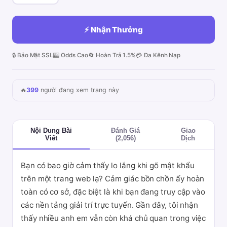
⚡ Nhận Thưởng
🔒 Bảo Mật SSL
🎰 Odds Cao
🔄 Hoàn Trả 1.5%
💳 Đa Kênh Nạp
🔥
399
người đang xem trang này
Nội Dung Bài
Đánh Giá
Giao
Viết
(2,056)
Dịch
Bạn có bao giờ cảm thấy lo lắng khi gõ mật khẩu
trên một trang web lạ? Cảm giác bồn chồn ấy hoàn
toàn có cơ sở, đặc biệt là khi bạn đang truy cập vào
các nền tảng giải trí trực tuyến. Gần đây, tôi nhận
thấy nhiều anh em vẫn còn khá chủ quan trong việc