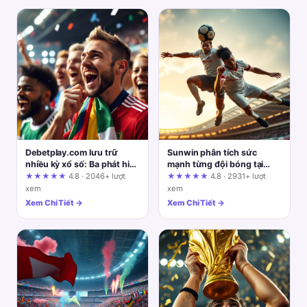
Debetplay.com lưu trữ
Sunwin phân tích sức
nhiều kỳ xổ số: Ba phát hiện
mạnh từng đội bóng tại
quan trọng khi đối chiếu kết
World Cup: Ai sẽ lên ngôi?
★★★★★
4.8 · 2046+ lượt
★★★★★
4.8 · 2931+ lượt
quả
xem
xem
Xem Chi Tiết →
Xem Chi Tiết →