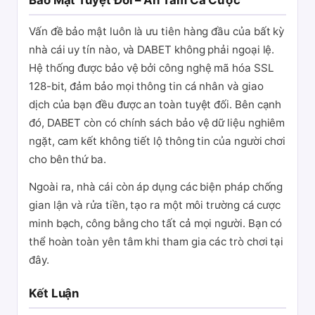
Bảo Mật Tuyệt Đối – An Tâm Cá Cược
Vấn đề bảo mật luôn là ưu tiên hàng đầu của bất kỳ
nhà cái uy tín nào, và DABET không phải ngoại lệ.
Hệ thống được bảo vệ bởi công nghệ mã hóa SSL
128-bit, đảm bảo mọi thông tin cá nhân và giao
dịch của bạn đều được an toàn tuyệt đối. Bên cạnh
đó, DABET còn có chính sách bảo vệ dữ liệu nghiêm
ngặt, cam kết không tiết lộ thông tin của người chơi
cho bên thứ ba.
Ngoài ra, nhà cái còn áp dụng các biện pháp chống
gian lận và rửa tiền, tạo ra một môi trường cá cược
minh bạch, công bằng cho tất cả mọi người. Bạn có
thể hoàn toàn yên tâm khi tham gia các trò chơi tại
đây.
Kết Luận