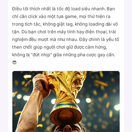
Điều tôi thích nhất là tốc độ load siêu nhanh. Bạn
chỉ cần click vào một tựa game, mọi thứ hiện ra
trong tích tắc, không giật lag, không loading dài vô
tận. Dù bạn chơi trên máy tính hay điện thoại, trải
nghiệm đều mượt mà như nhau. Đây chính là yếu tố
then chốt giúp người chơi giữ được cảm hứng,
không bị "đứt nhịp" giữa những pha cược gay cấn.
😎