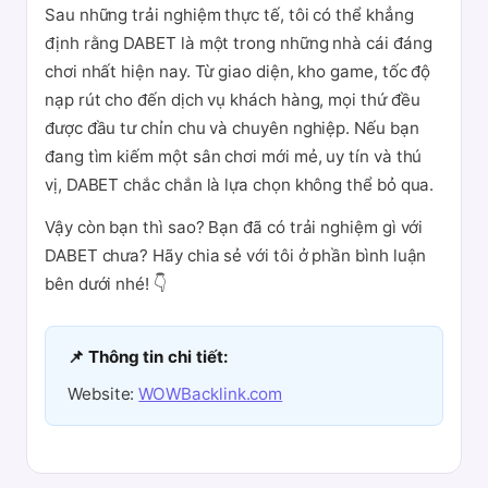
Sau những trải nghiệm thực tế, tôi có thể khẳng
định rằng DABET là một trong những nhà cái đáng
chơi nhất hiện nay. Từ giao diện, kho game, tốc độ
nạp rút cho đến dịch vụ khách hàng, mọi thứ đều
được đầu tư chỉn chu và chuyên nghiệp. Nếu bạn
đang tìm kiếm một sân chơi mới mẻ, uy tín và thú
vị, DABET chắc chắn là lựa chọn không thể bỏ qua.
Vậy còn bạn thì sao? Bạn đã có trải nghiệm gì với
DABET chưa? Hãy chia sẻ với tôi ở phần bình luận
bên dưới nhé! 👇
📌 Thông tin chi tiết:
Website:
WOWBacklink.com