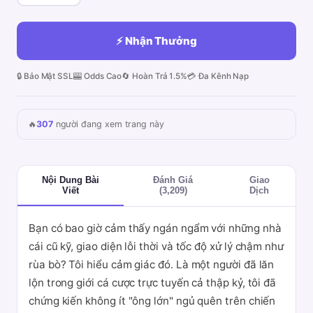
⚡ Nhận Thưởng
🔒 Bảo Mật SSL
🎰 Odds Cao
🔄 Hoàn Trả 1.5%
💳 Đa Kênh Nạp
🔥
307
người đang xem trang này
Nội Dung Bài
Đánh Giá
Giao
Viết
(3,209)
Dịch
Bạn có bao giờ cảm thấy ngán ngẩm với những nhà
cái cũ kỹ, giao diện lỗi thời và tốc độ xử lý chậm như
rùa bò? Tôi hiểu cảm giác đó. Là một người đã lăn
lộn trong giới cá cược trực tuyến cả thập kỷ, tôi đã
chứng kiến không ít "ông lớn" ngủ quên trên chiến