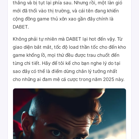
thắng và bị tụt lại phía sau. Nhưng rồi, một làn gió
mới đã thổi vào thị trường, và cái tên đang khiến
cộng đồng game thủ xôn xao gần đây chính là
DABET.
Không phải tự nhiên mà DABET lại hot đến vậy. Từ
giao diện bắt mắt, tốc độ load thần tốc cho đến kho
game khổng lồ, mọi thứ đều được trau chuốt đến
từng chi tiết. Hãy để tôi kể cho bạn nghe lý do tại
sao đây có thể là điểm dừng chân lý tưởng nhất
cho những ai đam mê cá cược trong năm 2025 này.