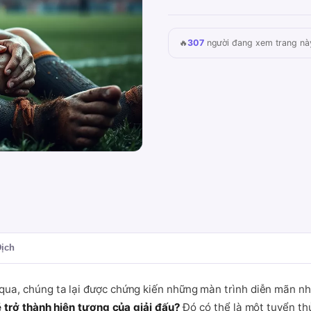
🔥
307
người đang xem trang nà
Dịch
i qua, chúng ta lại được chứng kiến những màn trình diễn mãn n
ẽ trở thành hiện tượng của giải đấu?
Đó có thể là một tuyển thủ