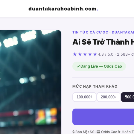
duantakarahoabinh.com
.
TIN TỨC CÁ CƯỢC · DUANTAK
Ai Sẽ Trở Thành 
★★★★★
4.8 / 5.0 · 2,583+ 
Đang Live — Odds Cao
MỨC NẠP THAM KHẢO
100.000₫
200.000₫
500.
🔒 Bảo Mật SSL
🎰 Odds Cao
🔄 Hoàn T