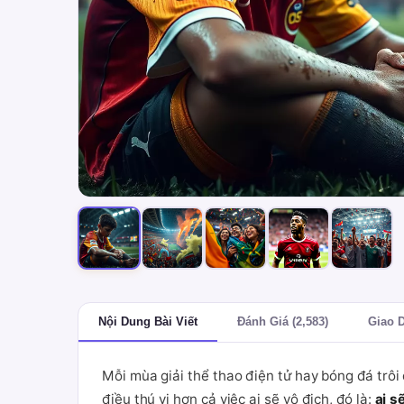
Nội Dung Bài Viết
Đánh Giá (2,583)
Giao 
Mỗi mùa giải thể thao điện tử hay bóng đá trô
điều thú vị hơn cả việc ai sẽ vô địch, đó là:
ai s