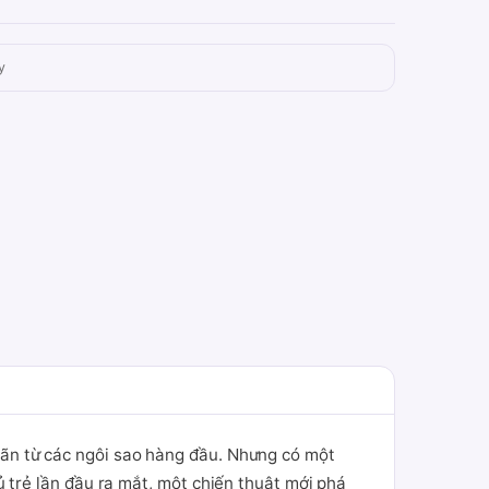
y
hãn từ các ngôi sao hàng đầu. Nhưng có một
 trẻ lần đầu ra mắt, một chiến thuật mới phá