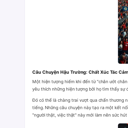
Câu Chuyện Hậu Trường: Chất Xúc Tác Cả
Một hiện tượng hiếm khi đến từ "chân ướt chân 
yêu thích những hiện tượng bởi họ tìm thấy sự 
Đó có thể là chàng trai vượt qua chấn thương nặ
tiếng. Những câu chuyện này tạo ra một kết nố
"người thật, việc thật" này mới làm nên sức hút