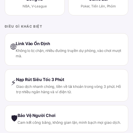
NBA, V-League
Poker, Tiến Lên, Phỏm
ĐIỀU GÌ KHÁC BIỆT
Link Vào Ổn Định
🌐
Không lo bị chặn, nhiều đường truyền dự phòng, vào chơi mượt
mà.
Nạp Rút Siêu Tốc 3 Phút
⚡
Giao dịch nhanh chóng, tiền về tài khoản trong vòng 3 phút. Hỗ
trợ nhiều ngân hàng và ví điện tử.
Bảo Vệ Người Chơi
🛡
Cam kết công bằng, không gian lận, minh bạch mọi giao dịch.