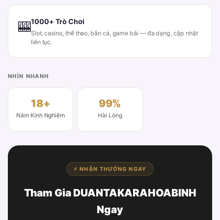
1000+ Trò Chơi
🎰
Slot, casino, thể thao, bắn cá, game bài — đa dạng, cập nhật
liên tục.
NHÌN NHANH
18+
99%
Năm Kinh Nghiệm
Hài Lòng
⚡ NHẬN THƯỞNG NGAY
Tham Gia DUANTAKARAHOABINH
Ngay