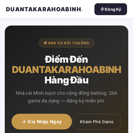
DUANTAKARAHOABINH
.
Đăng Ký
🎁 BẮN CÁ ĐỔI THƯỞNG
Điểm Đến
DUANTAKARAHOABINH
Hàng Đầu
Nhà cái Minh bạch cho cộng đồng betting. Slot
game đa dạng — đăng ký miễn phí.
→ Gia Nhập Ngay
Khám Phá Game