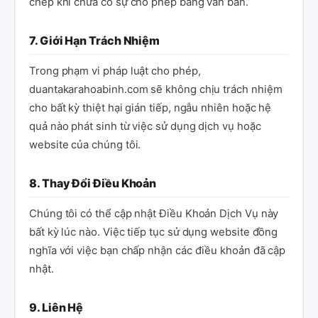
chép khi chưa có sự cho phép bằng văn bản.
7. Giới Hạn Trách Nhiệm
Trong phạm vi pháp luật cho phép,
duantakarahoabinh.com sẽ không chịu trách nhiệm
cho bất kỳ thiệt hại gián tiếp, ngẫu nhiên hoặc hệ
quả nào phát sinh từ việc sử dụng dịch vụ hoặc
website của chúng tôi.
8. Thay Đổi Điều Khoản
Chúng tôi có thể cập nhật Điều Khoản Dịch Vụ này
bất kỳ lúc nào. Việc tiếp tục sử dụng website đồng
nghĩa với việc bạn chấp nhận các điều khoản đã cập
nhật.
9. Liên Hệ