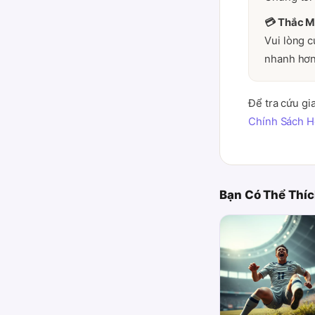
💳 Thắc M
Vui lòng c
nhanh hơn
Để tra cứu gi
Chính Sách H
Bạn Có Thể Thí