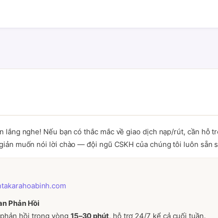
n lắng nghe! Nếu bạn có thắc mắc về giao dịch nạp/rút, cần hỗ tr
giản muốn nói lời chào — đội ngũ CSKH của chúng tôi luôn sẵn s
ntakarahoabinh.com
an Phản Hồi
 phản hồi trong vòng
15–30 phút
, hỗ trợ 24/7 kể cả cuối tuần.