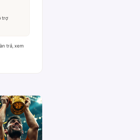
 trợ
oàn trả, xem