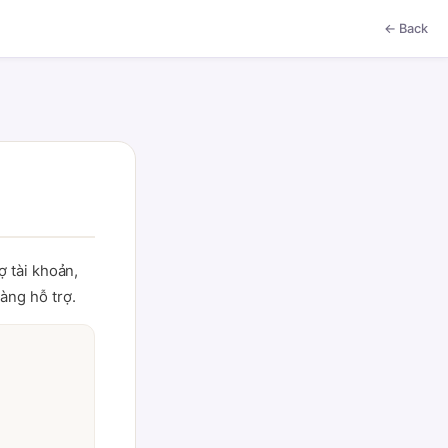
← Back
ợ tài khoản,
àng hỗ trợ.