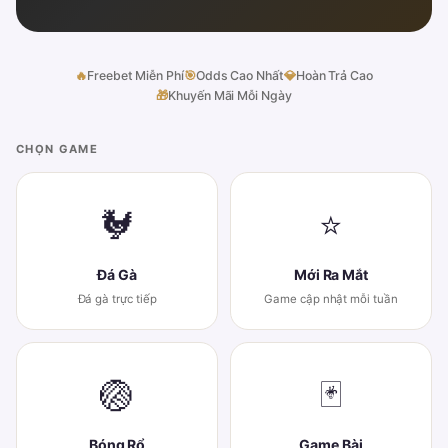
🔥
Freebet Miễn Phí
🎯
Odds Cao Nhất
💎
Hoàn Trả Cao
🎁
Khuyến Mãi Mỗi Ngày
CHỌN GAME
🐓
⭐
Đá Gà
Mới Ra Mắt
Đá gà trực tiếp
Game cập nhật mỗi tuần
🏐
🃏
Bóng Rổ
Game Bài