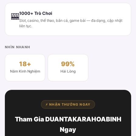
1000+ Trò Chơi
🎰
Slot, casino, thể thao, bắn cá, game bài — đa dạng, cập nhật
liên tục.
NHÌN NHANH
18+
99%
Năm Kinh Nghiệm
Hài Lòng
⚡ NHẬN THƯỞNG NGAY
Tham Gia DUANTAKARAHOABINH
Ngay