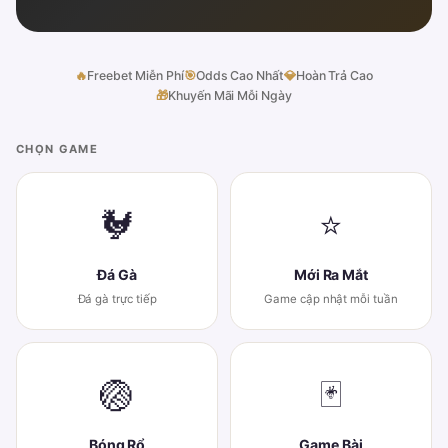
🔥
Freebet Miễn Phí
🎯
Odds Cao Nhất
💎
Hoàn Trả Cao
🎁
Khuyến Mãi Mỗi Ngày
CHỌN GAME
🐓
⭐
Đá Gà
Mới Ra Mắt
Đá gà trực tiếp
Game cập nhật mỗi tuần
🏐
🃏
Bóng Rổ
Game Bài