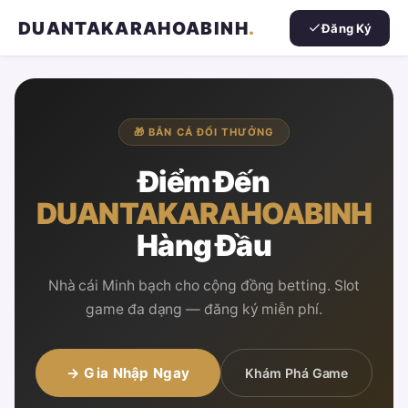
DUANTAKARAHOABINH
.
Đăng Ký
🎁 BẮN CÁ ĐỔI THƯỞNG
Điểm Đến
DUANTAKARAHOABINH
Hàng Đầu
Nhà cái Minh bạch cho cộng đồng betting. Slot
game đa dạng — đăng ký miễn phí.
→ Gia Nhập Ngay
Khám Phá Game