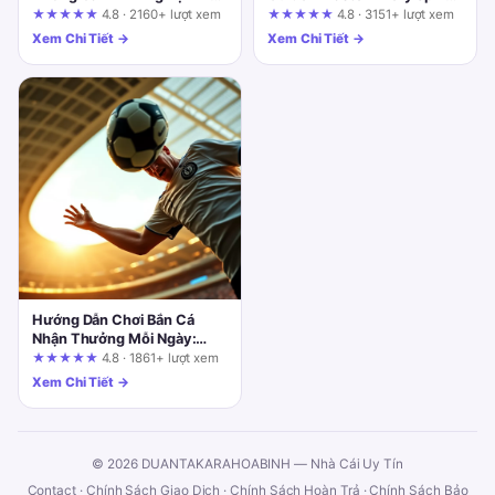
C168.repair: Bắt Đầu Từ Con
with Confidence
★★★★★
4.8 · 2160+ lượt xem
★★★★★
4.8 · 3151+ lượt xem
Số 0
Xem Chi Tiết →
Xem Chi Tiết →
Hướng Dẫn Chơi Bắn Cá
Nhận Thưởng Mỗi Ngày:
Luật, Thao Tác Và Checklist
★★★★★
4.8 · 1861+ lượt xem
Cho Người Mới
Xem Chi Tiết →
© 2026 DUANTAKARAHOABINH — Nhà Cái Uy Tín
Contact
·
Chính Sách Giao Dịch
·
Chính Sách Hoàn Trả
·
Chính Sách Bảo