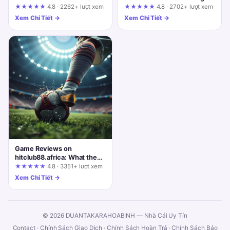
Card Gameplay and Rules
of Poker, Baccarat, and
★★★★★
4.8 · 2262+ lượt xem
★★★★★
4.8 · 2702+ lượt xem
Blackjack
Xem Chi Tiết →
Xem Chi Tiết →
Game Reviews on
hitclub88.africa: What the
Marketing Page Doesn't Tell
★★★★★
4.8 · 3351+ lượt xem
You
Xem Chi Tiết →
© 2026 DUANTAKARAHOABINH — Nhà Cái Uy Tín
Contact
·
Chính Sách Giao Dịch
·
Chính Sách Hoàn Trả
·
Chính Sách Bảo