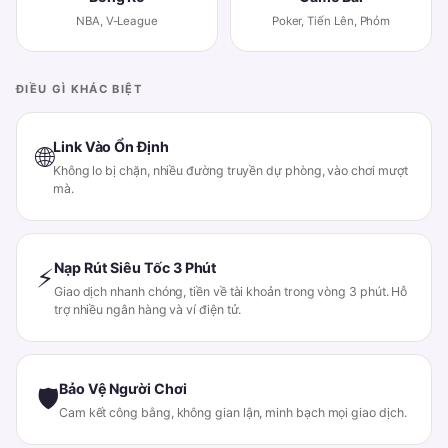
NBA, V-League
Poker, Tiến Lên, Phỏm
ĐIỀU GÌ KHÁC BIỆT
Link Vào Ổn Định
🌐
Không lo bị chặn, nhiều đường truyền dự phòng, vào chơi mượt
mà.
Nạp Rút Siêu Tốc 3 Phút
⚡
Giao dịch nhanh chóng, tiền về tài khoản trong vòng 3 phút. Hỗ
trợ nhiều ngân hàng và ví điện tử.
Bảo Vệ Người Chơi
🛡
Cam kết công bằng, không gian lận, minh bạch mọi giao dịch.