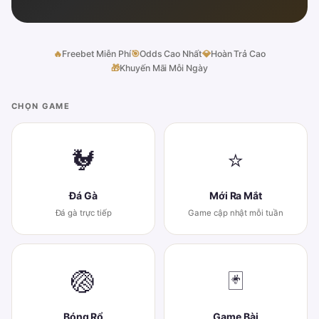
🔥
Freebet Miễn Phí
🎯
Odds Cao Nhất
💎
Hoàn Trả Cao
🎁
Khuyến Mãi Mỗi Ngày
CHỌN GAME
🐓
⭐
Đá Gà
Mới Ra Mắt
Đá gà trực tiếp
Game cập nhật mỗi tuần
🏐
🃏
Bóng Rổ
Game Bài