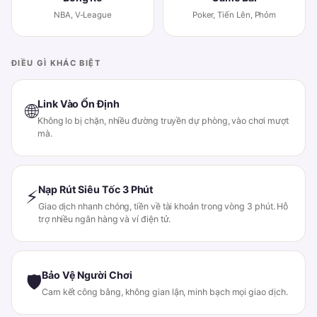
NBA, V-League
Poker, Tiến Lên, Phỏm
ĐIỀU GÌ KHÁC BIỆT
Link Vào Ổn Định
🌐
Không lo bị chặn, nhiều đường truyền dự phòng, vào chơi mượt
mà.
Nạp Rút Siêu Tốc 3 Phút
⚡
Giao dịch nhanh chóng, tiền về tài khoản trong vòng 3 phút. Hỗ
trợ nhiều ngân hàng và ví điện tử.
Bảo Vệ Người Chơi
🛡
Cam kết công bằng, không gian lận, minh bạch mọi giao dịch.