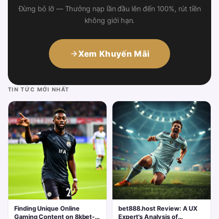
Đừng bỏ lỡ — Thưởng nạp lần đầu lên đến 100%, rút tiền
không giới hạn.
Xem Khuyến Mãi
TIN TỨC MỚI NHẤT
Finding Unique Online
bet888.host Review: A UX
Gaming Content on 8kbet-
Expert's Analysis of