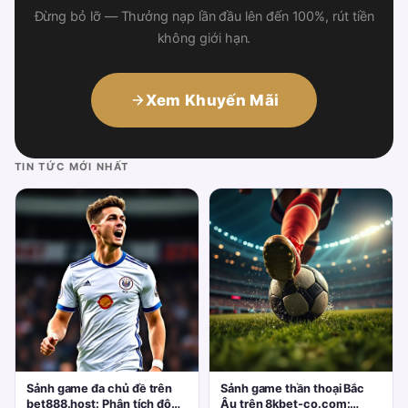
Đừng bỏ lỡ — Thưởng nạp lần đầu lên đến 100%, rút tiền
không giới hạn.
Xem Khuyến Mãi
TIN TỨC MỚI NHẤT
Sảnh game đa chủ đề trên
Sảnh game thần thoại Bắc
bet888.host: Phân tích độ
Âu trên 8kbet-co.com: