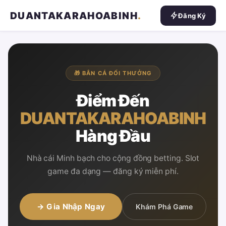
DUANTAKARAHOABINH
.
Đăng Ký
🎁 BẮN CÁ ĐỔI THƯỞNG
Điểm Đến
DUANTAKARAHOABINH
Hàng Đầu
Nhà cái Minh bạch cho cộng đồng betting. Slot
game đa dạng — đăng ký miễn phí.
→ Gia Nhập Ngay
Khám Phá Game