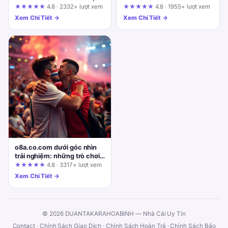
khó, nhịp chơi và rủi ro thực
Đánh giá độ khó, nhịp chơi
★★★★★
4.8 · 2332+ lượt xem
★★★★★
4.8 · 1955+ lượt xem
tế
và rủi ro từ góc nhìn quản lý
Xem Chi Tiết →
Xem Chi Tiết →
vốn
o8a.co.com dưới góc nhìn
trải nghiệm: những trò chơi
đáng thử và điều cần tự
★★★★★
4.8 · 3317+ lượt xem
kiểm chứng
Xem Chi Tiết →
© 2026 DUANTAKARAHOABINH — Nhà Cái Uy Tín
Contact
·
Chính Sách Giao Dịch
·
Chính Sách Hoàn Trả
·
Chính Sách Bảo