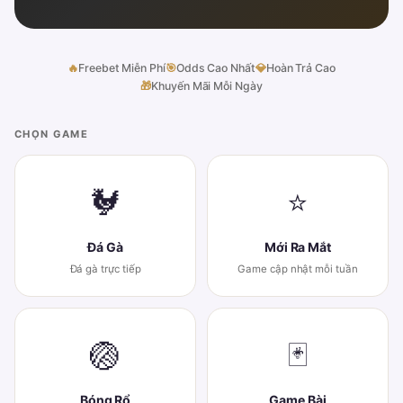
🔥
Freebet Miễn Phí
🎯
Odds Cao Nhất
💎
Hoàn Trả Cao
🎁
Khuyến Mãi Mỗi Ngày
CHỌN GAME
🐓
⭐
Đá Gà
Mới Ra Mắt
Đá gà trực tiếp
Game cập nhật mỗi tuần
🏐
🃏
Bóng Rổ
Game Bài