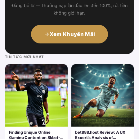
Đừng bỏ lỡ — Thưởng nạp lần đầu lên đến 100%, rút tiền
không giới hạn.
Xem Khuyến Mãi
TIN TỨC MỚI NHẤT
Finding Unique Online
bet888.host Review: A UX
Gaming Content on 8kbet-
Expert's Analysis of