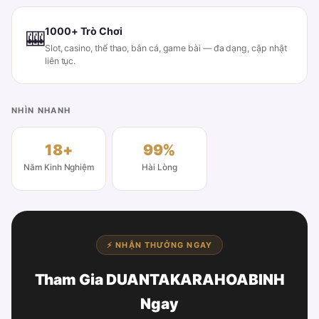
1000+ Trò Chơi
🎰
Slot, casino, thể thao, bắn cá, game bài — đa dạng, cập nhật
liên tục.
NHÌN NHANH
18+
99%
Năm Kinh Nghiệm
Hài Lòng
⚡ NHẬN THƯỞNG NGAY
Tham Gia DUANTAKARAHOABINH
Ngay