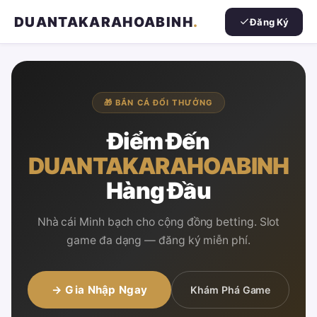
DUANTAKARAHOABINH
.
Đăng Ký
🎁 BẮN CÁ ĐỔI THƯỞNG
Điểm Đến
DUANTAKARAHOABINH
Hàng Đầu
Nhà cái Minh bạch cho cộng đồng betting. Slot
game đa dạng — đăng ký miễn phí.
→ Gia Nhập Ngay
Khám Phá Game