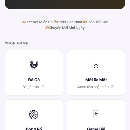
🔥
Freebet Miễn Phí
🎯
Odds Cao Nhất
💎
Hoàn Trả Cao
🎁
Khuyến Mãi Mỗi Ngày
CHỌN GAME
🐓
⭐
Đá Gà
Mới Ra Mắt
Đá gà trực tiếp
Game cập nhật mỗi tuần
🏐
🃏
Bóng Rổ
Game Bài