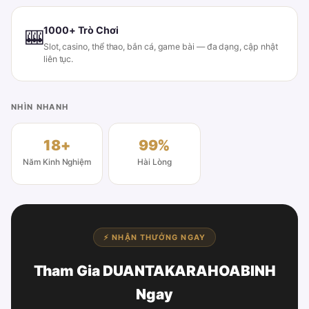
1000+ Trò Chơi
🎰
Slot, casino, thể thao, bắn cá, game bài — đa dạng, cập nhật
liên tục.
NHÌN NHANH
18+
99%
Năm Kinh Nghiệm
Hài Lòng
⚡ NHẬN THƯỞNG NGAY
Tham Gia DUANTAKARAHOABINH
Ngay