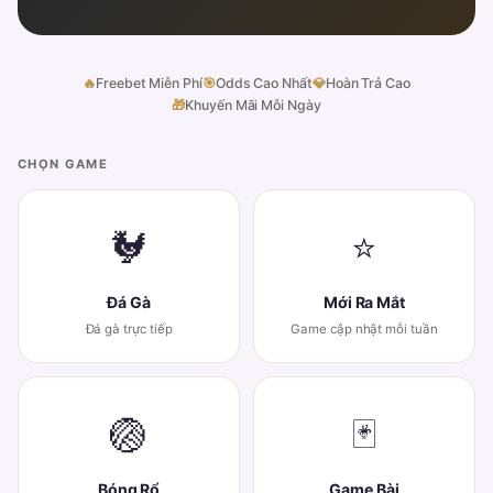
🔥
Freebet Miễn Phí
🎯
Odds Cao Nhất
💎
Hoàn Trả Cao
🎁
Khuyến Mãi Mỗi Ngày
CHỌN GAME
🐓
⭐
Đá Gà
Mới Ra Mắt
Đá gà trực tiếp
Game cập nhật mỗi tuần
🏐
🃏
Bóng Rổ
Game Bài