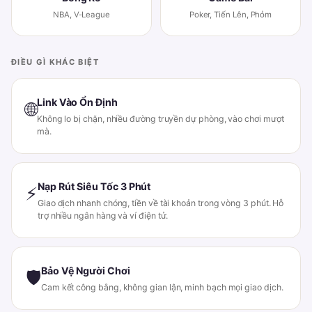
NBA, V-League
Poker, Tiến Lên, Phỏm
ĐIỀU GÌ KHÁC BIỆT
Link Vào Ổn Định
🌐
Không lo bị chặn, nhiều đường truyền dự phòng, vào chơi mượt
mà.
Nạp Rút Siêu Tốc 3 Phút
⚡
Giao dịch nhanh chóng, tiền về tài khoản trong vòng 3 phút. Hỗ
trợ nhiều ngân hàng và ví điện tử.
Bảo Vệ Người Chơi
🛡
Cam kết công bằng, không gian lận, minh bạch mọi giao dịch.