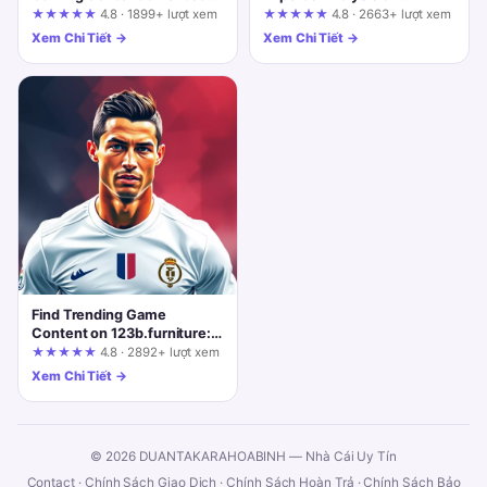
Co.com: A Risk-
Trending Game Content,
★★★★★
4.8 · 1899+ lượt xem
★★★★★
4.8 · 2663+ lượt xem
Management Review
Transparency, and Friction
Xem Chi Tiết →
Xem Chi Tiết →
Points
Find Trending Game
Content on 123b.furniture:
A UX Review of What You
★★★★★
4.8 · 2892+ lượt xem
Can Actually Verify
Xem Chi Tiết →
© 2026 DUANTAKARAHOABINH — Nhà Cái Uy Tín
Contact
·
Chính Sách Giao Dịch
·
Chính Sách Hoàn Trả
·
Chính Sách Bảo