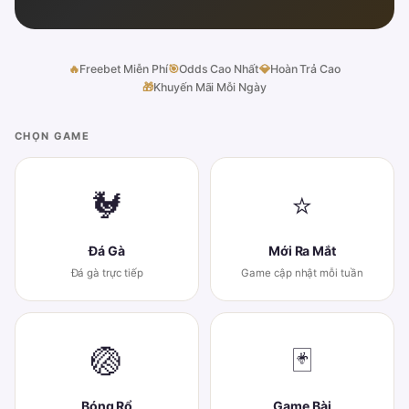
🔥
Freebet Miễn Phí
🎯
Odds Cao Nhất
💎
Hoàn Trả Cao
🎁
Khuyến Mãi Mỗi Ngày
CHỌN GAME
🐓
⭐
Đá Gà
Mới Ra Mắt
Đá gà trực tiếp
Game cập nhật mỗi tuần
🏐
🃏
Bóng Rổ
Game Bài