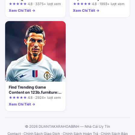
Co.com: A Risk-
Trending Game Content,
★★★★★
4.8 · 3375+ lượt xem
★★★★★
4.8 · 1993+ lượt xem
Management Review
Transparency, and Friction
Xem Chi Tiết →
Xem Chi Tiết →
Points
Find Trending Game
Content on 123b.furniture:
A UX Review of What You
★★★★★
4.8 · 2924+ lượt xem
Can Actually Verify
Xem Chi Tiết →
© 2026 DUANTAKARAHOABINH — Nhà Cái Uy Tín
Contact
·
Chính Sách Giao Dịch
·
Chính Sách Hoàn Trả
·
Chính Sách Bảo