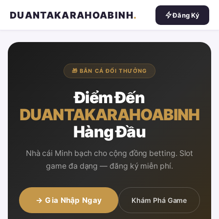
DUANTAKARAHOABINH
.
Đăng Ký
🎁 BẮN CÁ ĐỔI THƯỞNG
Điểm Đến
DUANTAKARAHOABINH
Hàng Đầu
Nhà cái Minh bạch cho cộng đồng betting. Slot
game đa dạng — đăng ký miễn phí.
→ Gia Nhập Ngay
Khám Phá Game