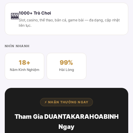
1000+ Trò Chơi
🎰
Slot, casino, thể thao, bắn cá, game bài — đa dạng, cập nhật
liên tục.
NHÌN NHANH
18+
99%
Năm Kinh Nghiệm
Hài Lòng
⚡ NHẬN THƯỞNG NGAY
Tham Gia DUANTAKARAHOABINH
Ngay