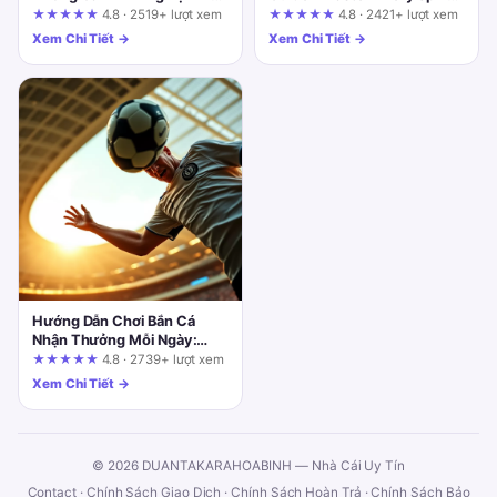
C168.repair: Bắt Đầu Từ Con
with Confidence
★★★★★
4.8 · 2519+ lượt xem
★★★★★
4.8 · 2421+ lượt xem
Số 0
Xem Chi Tiết →
Xem Chi Tiết →
Hướng Dẫn Chơi Bắn Cá
Nhận Thưởng Mỗi Ngày:
Luật, Thao Tác Và Checklist
★★★★★
4.8 · 2739+ lượt xem
Cho Người Mới
Xem Chi Tiết →
© 2026 DUANTAKARAHOABINH — Nhà Cái Uy Tín
Contact
·
Chính Sách Giao Dịch
·
Chính Sách Hoàn Trả
·
Chính Sách Bảo