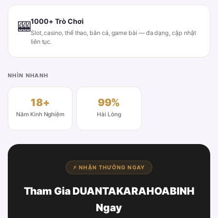
1000+ Trò Chơi
🎰
Slot, casino, thể thao, bắn cá, game bài — đa dạng, cập nhật
liên tục.
NHÌN NHANH
18+
99%
Năm Kinh Nghiệm
Hài Lòng
⚡ NHẬN THƯỞNG NGAY
Tham Gia DUANTAKARAHOABINH
Ngay