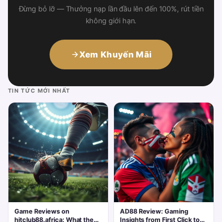
Đừng bỏ lỡ — Thưởng nạp lần đầu lên đến 100%, rút tiền
không giới hạn.
Xem Khuyến Mãi
TIN TỨC MỚI NHẤT
Game Reviews on
AD88 Review: Gaming
hitclub88.africa: What the
Insights from First Click to