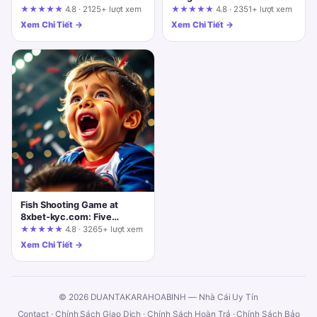
Marketing Page Doesn't Tell
Final Verdict
★★★★★
4.8 · 2125+ lượt xem
★★★★★
4.8 · 2351+ lượt xem
You
Xem Chi Tiết →
Xem Chi Tiết →
Fish Shooting Game at
8xbet-kyc.com: Five
Findings From a Careful
★★★★★
4.8 · 3265+ lượt xem
Review
Xem Chi Tiết →
© 2026 DUANTAKARAHOABINH — Nhà Cái Uy Tín
Contact
·
Chính Sách Giao Dịch
·
Chính Sách Hoàn Trả
·
Chính Sách Bảo