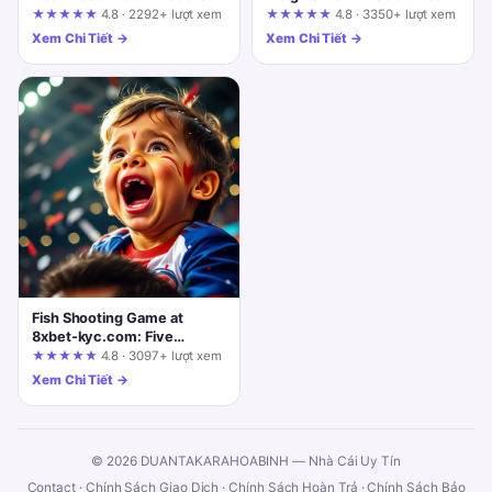
Marketing Page Doesn't Tell
Final Verdict
★★★★★
4.8 · 2292+ lượt xem
★★★★★
4.8 · 3350+ lượt xem
You
Xem Chi Tiết →
Xem Chi Tiết →
Fish Shooting Game at
8xbet-kyc.com: Five
Findings From a Careful
★★★★★
4.8 · 3097+ lượt xem
Review
Xem Chi Tiết →
© 2026 DUANTAKARAHOABINH — Nhà Cái Uy Tín
Contact
·
Chính Sách Giao Dịch
·
Chính Sách Hoàn Trả
·
Chính Sách Bảo