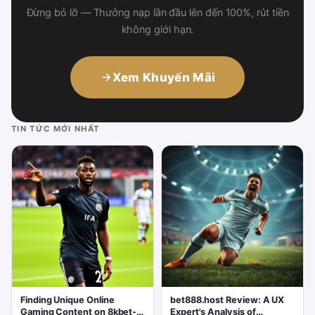
Đừng bỏ lỡ — Thưởng nạp lần đầu lên đến 100%, rút tiền
không giới hạn.
Xem Khuyến Mãi
TIN TỨC MỚI NHẤT
Finding Unique Online
bet888.host Review: A UX
Gaming Content on 8kbet-
Expert's Analysis of