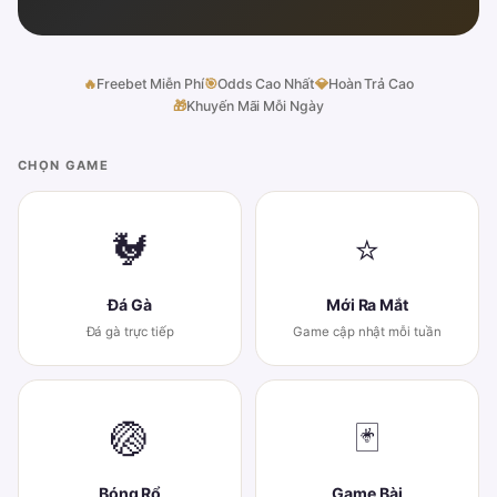
🔥
Freebet Miễn Phí
🎯
Odds Cao Nhất
💎
Hoàn Trả Cao
🎁
Khuyến Mãi Mỗi Ngày
CHỌN GAME
🐓
⭐
Đá Gà
Mới Ra Mắt
Đá gà trực tiếp
Game cập nhật mỗi tuần
🏐
🃏
Bóng Rổ
Game Bài