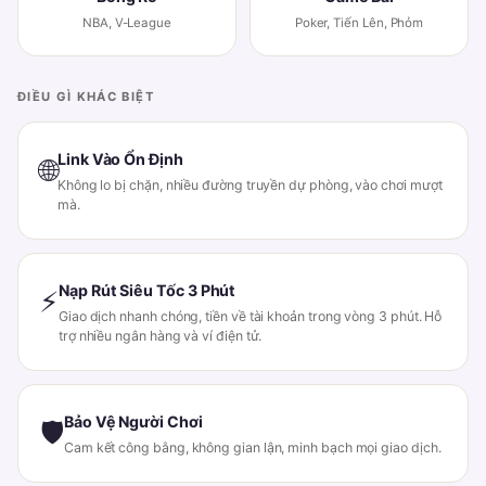
NBA, V-League
Poker, Tiến Lên, Phỏm
ĐIỀU GÌ KHÁC BIỆT
Link Vào Ổn Định
🌐
Không lo bị chặn, nhiều đường truyền dự phòng, vào chơi mượt
mà.
Nạp Rút Siêu Tốc 3 Phút
⚡
Giao dịch nhanh chóng, tiền về tài khoản trong vòng 3 phút. Hỗ
trợ nhiều ngân hàng và ví điện tử.
Bảo Vệ Người Chơi
🛡
Cam kết công bằng, không gian lận, minh bạch mọi giao dịch.