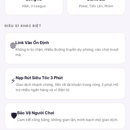
NBA, V-League
Poker, Tiến Lên, Phỏm
ĐIỀU GÌ KHÁC BIỆT
Link Vào Ổn Định
🌐
Không lo bị chặn, nhiều đường truyền dự phòng, vào chơi mượt
mà.
Nạp Rút Siêu Tốc 3 Phút
⚡
Giao dịch nhanh chóng, tiền về tài khoản trong vòng 3 phút. Hỗ
trợ nhiều ngân hàng và ví điện tử.
Bảo Vệ Người Chơi
🛡
Cam kết công bằng, không gian lận, minh bạch mọi giao dịch.