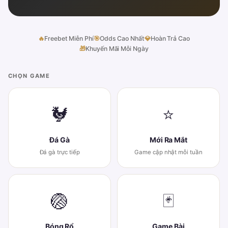
🔥
Freebet Miễn Phí
🎯
Odds Cao Nhất
💎
Hoàn Trả Cao
🎁
Khuyến Mãi Mỗi Ngày
CHỌN GAME
🐓
⭐
Đá Gà
Mới Ra Mắt
Đá gà trực tiếp
Game cập nhật mỗi tuần
🏐
🃏
Bóng Rổ
Game Bài