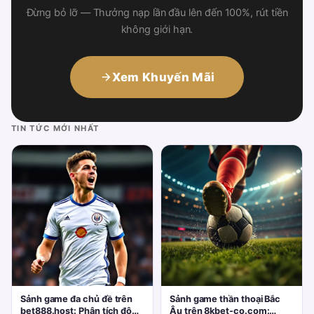
Đừng bỏ lỡ — Thưởng nạp lần đầu lên đến 100%, rút tiền
không giới hạn.
Xem Khuyến Mãi
TIN TỨC MỚI NHẤT
Sảnh game đa chủ đề trên
Sảnh game thần thoại Bắc
bet888.host: Phân tích độ
Âu trên 8kbet-co.com: