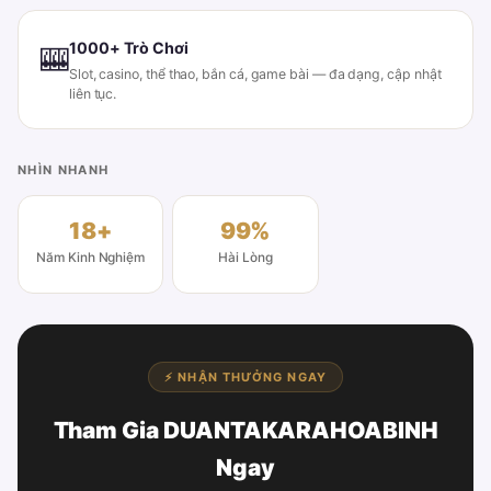
1000+ Trò Chơi
🎰
Slot, casino, thể thao, bắn cá, game bài — đa dạng, cập nhật
liên tục.
NHÌN NHANH
18+
99%
Năm Kinh Nghiệm
Hài Lòng
⚡ NHẬN THƯỞNG NGAY
Tham Gia DUANTAKARAHOABINH
Ngay