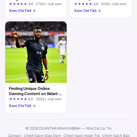
Final Verdict
Findings From a Careful
★★★★★
4.8 · 2750+ lượt xem
★★★★★
4.8 · 3136+ lượt xem
Review
Xem Chi Tiết →
Xem Chi Tiết →
Finding Unique Online
Gaming Content on 8kbet-
Co.com: A Risk-
★★★★★
4.8 · 3293+ lượt xem
Management Review
Xem Chi Tiết →
© 2026 DUANTAKARAHOABINH — Nhà Cái Uy Tín
Contact
·
Chính Sách Giao Dịch
·
Chính Sách Hoàn Trả
·
Chính Sách Bảo