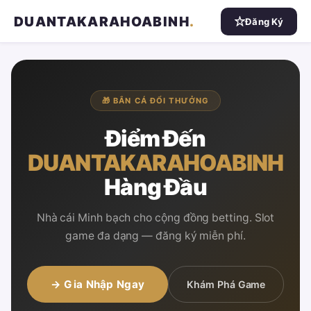
DUANTAKARAHOABINH
.
Đăng Ký
🎁 BẮN CÁ ĐỔI THƯỞNG
Điểm Đến
DUANTAKARAHOABINH
Hàng Đầu
Nhà cái Minh bạch cho cộng đồng betting. Slot
game đa dạng — đăng ký miễn phí.
→ Gia Nhập Ngay
Khám Phá Game