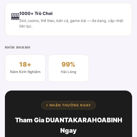
1000+ Trò Chơi
🎰
Slot, casino, thể thao, bắn cá, game bài — đa dạng, cập nhật
liên tục.
NHÌN NHANH
18+
99%
Năm Kinh Nghiệm
Hài Lòng
⚡ NHẬN THƯỞNG NGAY
Tham Gia DUANTAKARAHOABINH
Ngay