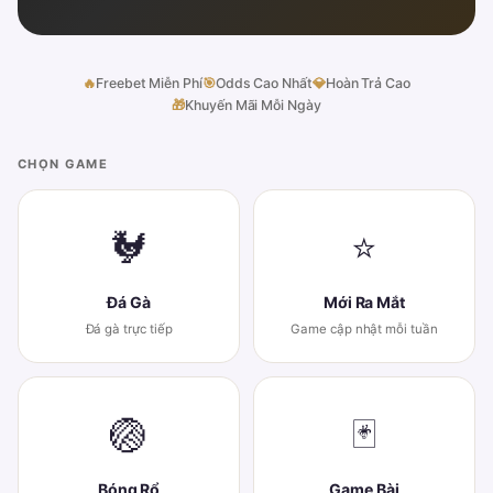
🔥
Freebet Miễn Phí
🎯
Odds Cao Nhất
💎
Hoàn Trả Cao
🎁
Khuyến Mãi Mỗi Ngày
CHỌN GAME
🐓
⭐
Đá Gà
Mới Ra Mắt
Đá gà trực tiếp
Game cập nhật mỗi tuần
🏐
🃏
Bóng Rổ
Game Bài