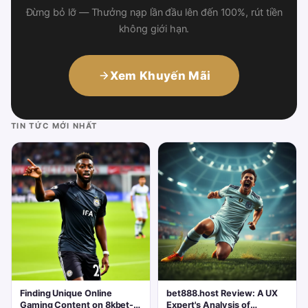
Đừng bỏ lỡ — Thưởng nạp lần đầu lên đến 100%, rút tiền
không giới hạn.
Xem Khuyến Mãi
TIN TỨC MỚI NHẤT
Finding Unique Online
bet888.host Review: A UX
Gaming Content on 8kbet-
Expert's Analysis of