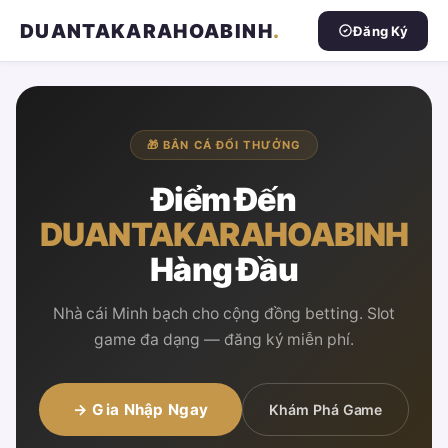
DUANTAKARAHOABINH
.
Đăng Ký
🎁 BẮN CÁ ĐỔI THƯỞNG
Điểm Đến
DUANTAKARAHOABINH
Hàng Đầu
Nhà cái Minh bạch cho cộng đồng betting. Slot
game đa dạng — đăng ký miễn phí.
→ Gia Nhập Ngay
Khám Phá Game