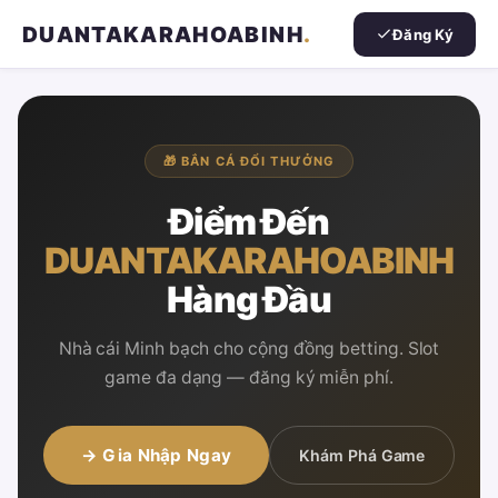
DUANTAKARAHOABINH
.
Đăng Ký
🎁 BẮN CÁ ĐỔI THƯỞNG
Điểm Đến
DUANTAKARAHOABINH
Hàng Đầu
Nhà cái Minh bạch cho cộng đồng betting. Slot
game đa dạng — đăng ký miễn phí.
→ Gia Nhập Ngay
Khám Phá Game