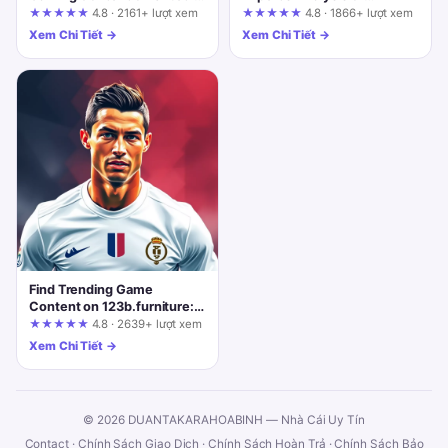
Co.com: A Risk-
Trending Game Content,
★★★★★
4.8 · 2161+ lượt xem
★★★★★
4.8 · 1866+ lượt xem
Management Review
Transparency, and Friction
Xem Chi Tiết →
Xem Chi Tiết →
Points
Find Trending Game
Content on 123b.furniture:
A UX Review of What You
★★★★★
4.8 · 2639+ lượt xem
Can Actually Verify
Xem Chi Tiết →
© 2026 DUANTAKARAHOABINH — Nhà Cái Uy Tín
Contact
·
Chính Sách Giao Dịch
·
Chính Sách Hoàn Trả
·
Chính Sách Bảo