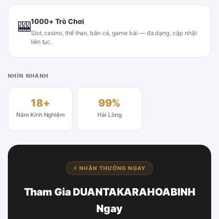
1000+ Trò Chơi
🎰
Slot, casino, thể thao, bắn cá, game bài — đa dạng, cập nhật
liên tục.
NHÌN NHANH
18+
99%
Năm Kinh Nghiệm
Hài Lòng
⚡ NHẬN THƯỞNG NGAY
Tham Gia DUANTAKARAHOABINH
Ngay