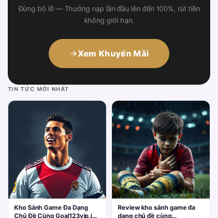
Đừng bỏ lỡ — Thưởng nạp lần đầu lên đến 100%, rút tiền
không giới hạn.
Xem Khuyến Mãi
TIN TỨC MỚI NHẤT
Kho Sảnh Game Đa Dạng
Review kho sảnh game đa
Chủ Đề Cùng Goal123vip.io:
dạng chủ đề cùng