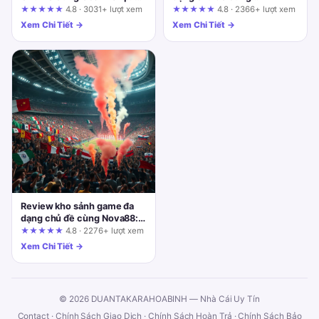
Phân Tích Luật Chơi, Xác
ml88.vegas: Luật chơi, xác
★★★★★
4.8 · 3031+ lượt xem
★★★★★
4.8 · 2366+ lượt xem
Suất Và Mức Biến Động Cho
suất và quản lý rủi ro
Xem Chi Tiết →
Xem Chi Tiết →
Người Quản Lý Vốn
Review kho sảnh game đa
dạng chủ đề cùng Nova88:
Phân tích luật chơi, xác suất
★★★★★
4.8 · 2276+ lượt xem
và mức biến động
Xem Chi Tiết →
© 2026 DUANTAKARAHOABINH — Nhà Cái Uy Tín
Contact
·
Chính Sách Giao Dịch
·
Chính Sách Hoàn Trả
·
Chính Sách Bảo