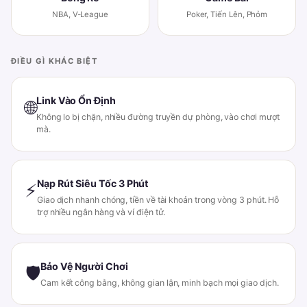
NBA, V-League
Poker, Tiến Lên, Phỏm
ĐIỀU GÌ KHÁC BIỆT
Link Vào Ổn Định
🌐
Không lo bị chặn, nhiều đường truyền dự phòng, vào chơi mượt
mà.
Nạp Rút Siêu Tốc 3 Phút
⚡
Giao dịch nhanh chóng, tiền về tài khoản trong vòng 3 phút. Hỗ
trợ nhiều ngân hàng và ví điện tử.
Bảo Vệ Người Chơi
🛡
Cam kết công bằng, không gian lận, minh bạch mọi giao dịch.