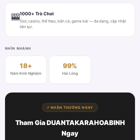
1000+ Trò Chơi
🎰
Slot, casino, thể thao, bắn cá, game bài — đa dạng, cập nhật
liên tục.
NHÌN NHANH
18+
99%
Năm Kinh Nghiệm
Hài Lòng
⚡ NHẬN THƯỞNG NGAY
Tham Gia DUANTAKARAHOABINH
Ngay