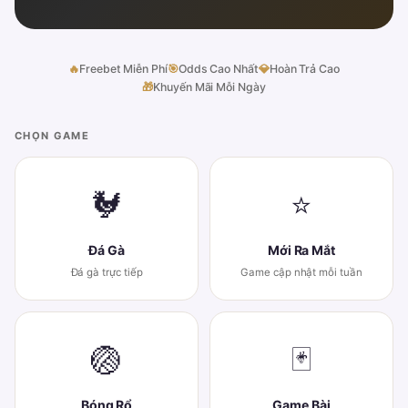
🔥
Freebet Miễn Phí
🎯
Odds Cao Nhất
💎
Hoàn Trả Cao
🎁
Khuyến Mãi Mỗi Ngày
CHỌN GAME
🐓
⭐
Đá Gà
Mới Ra Mắt
Đá gà trực tiếp
Game cập nhật mỗi tuần
🏐
🃏
Bóng Rổ
Game Bài