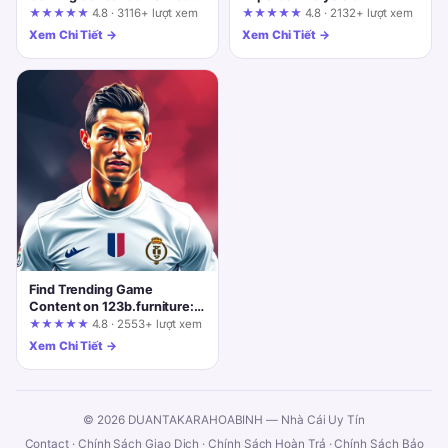
Co.com: A Risk-
Trending Game Content,
★★★★★
4.8 · 3116+ lượt xem
★★★★★
4.8 · 2132+ lượt xem
Management Review
Transparency, and Friction
Xem Chi Tiết →
Xem Chi Tiết →
Points
Find Trending Game
Content on 123b.furniture:
A UX Review of What You
★★★★★
4.8 · 2553+ lượt xem
Can Actually Verify
Xem Chi Tiết →
© 2026 DUANTAKARAHOABINH — Nhà Cái Uy Tín
Contact
·
Chính Sách Giao Dịch
·
Chính Sách Hoàn Trả
·
Chính Sách Bảo