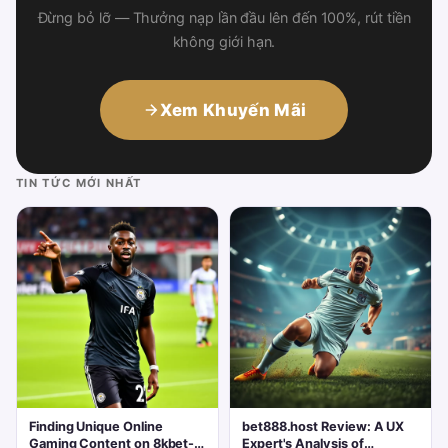
Đừng bỏ lỡ — Thưởng nạp lần đầu lên đến 100%, rút tiền
không giới hạn.
Xem Khuyến Mãi
TIN TỨC MỚI NHẤT
Finding Unique Online
bet888.host Review: A UX
Gaming Content on 8kbet-
Expert's Analysis of