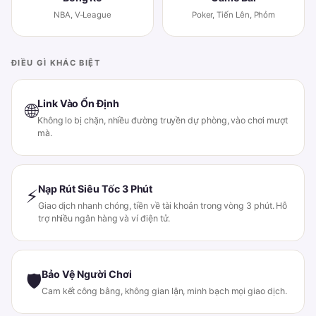
NBA, V-League
Poker, Tiến Lên, Phỏm
ĐIỀU GÌ KHÁC BIỆT
Link Vào Ổn Định
🌐
Không lo bị chặn, nhiều đường truyền dự phòng, vào chơi mượt
mà.
Nạp Rút Siêu Tốc 3 Phút
⚡
Giao dịch nhanh chóng, tiền về tài khoản trong vòng 3 phút. Hỗ
trợ nhiều ngân hàng và ví điện tử.
Bảo Vệ Người Chơi
🛡
Cam kết công bằng, không gian lận, minh bạch mọi giao dịch.