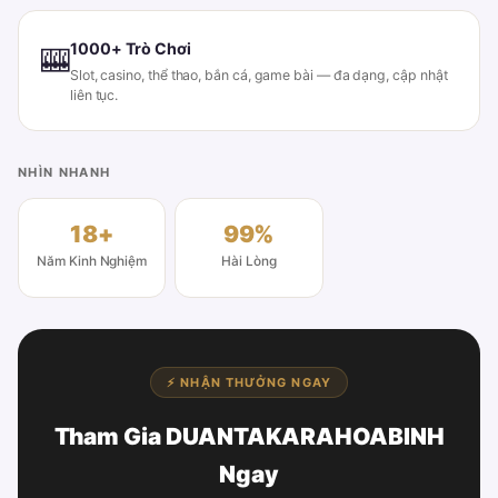
1000+ Trò Chơi
🎰
Slot, casino, thể thao, bắn cá, game bài — đa dạng, cập nhật
liên tục.
NHÌN NHANH
18+
99%
Năm Kinh Nghiệm
Hài Lòng
⚡ NHẬN THƯỞNG NGAY
Tham Gia DUANTAKARAHOABINH
Ngay