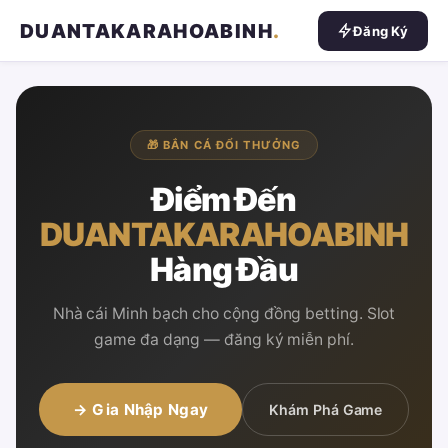
DUANTAKARAHOABINH
.
Đăng Ký
🎁 BẮN CÁ ĐỔI THƯỞNG
Điểm Đến
DUANTAKARAHOABINH
Hàng Đầu
Nhà cái Minh bạch cho cộng đồng betting. Slot
game đa dạng — đăng ký miễn phí.
→ Gia Nhập Ngay
Khám Phá Game