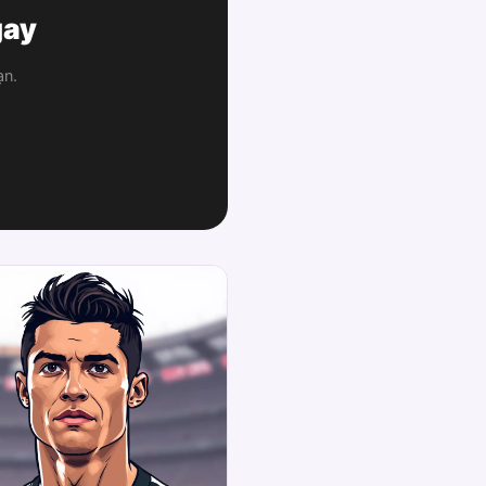
gay
ạn.