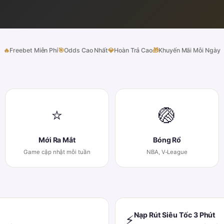
🔥
Freebet Miễn Phí
🎯
Odds Cao Nhất
💎
Hoàn Trả Cao
🎁
Khuyến Mãi Mỗi Ngày
⭐
🏐
Mới Ra Mắt
Bóng Rổ
Game cập nhật mỗi tuần
NBA, V-League
Nạp Rút Siêu Tốc 3 Phút
⚡