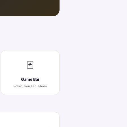
🃏
Game Bài
Poker, Tiến Lên, Phỏm