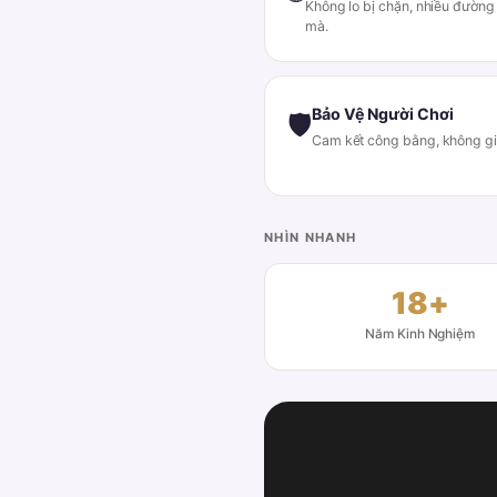
Không lo bị chặn, nhiều đường
mà.
Bảo Vệ Người Chơi
🛡
Cam kết công bằng, không gia
NHÌN NHANH
18+
Năm Kinh Nghiệm