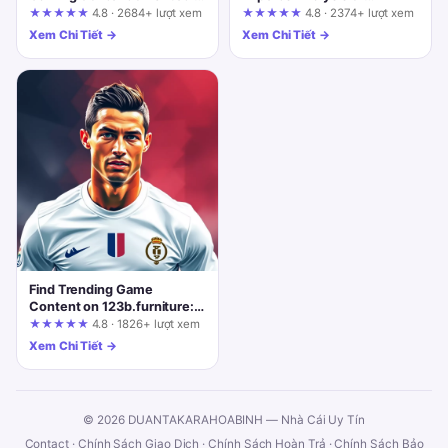
Co.com: A Risk-
Trending Game Content,
★★★★★
4.8 · 2684+ lượt xem
★★★★★
4.8 · 2374+ lượt xem
Management Review
Transparency, and Friction
Xem Chi Tiết →
Xem Chi Tiết →
Points
Find Trending Game
Content on 123b.furniture:
A UX Review of What You
★★★★★
4.8 · 1826+ lượt xem
Can Actually Verify
Xem Chi Tiết →
© 2026 DUANTAKARAHOABINH — Nhà Cái Uy Tín
Contact
·
Chính Sách Giao Dịch
·
Chính Sách Hoàn Trả
·
Chính Sách Bảo