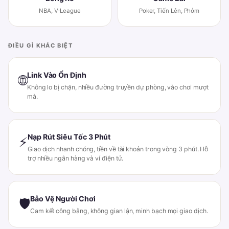
NBA, V-League
Poker, Tiến Lên, Phỏm
ĐIỀU GÌ KHÁC BIỆT
Link Vào Ổn Định
🌐
Không lo bị chặn, nhiều đường truyền dự phòng, vào chơi mượt
mà.
Nạp Rút Siêu Tốc 3 Phút
⚡
Giao dịch nhanh chóng, tiền về tài khoản trong vòng 3 phút. Hỗ
trợ nhiều ngân hàng và ví điện tử.
Bảo Vệ Người Chơi
🛡
Cam kết công bằng, không gian lận, minh bạch mọi giao dịch.