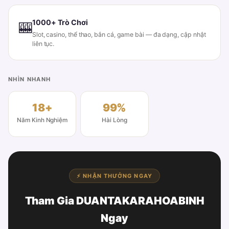
1000+ Trò Chơi
🎰
Slot, casino, thể thao, bắn cá, game bài — đa dạng, cập nhật
liên tục.
NHÌN NHANH
18+
99%
Năm Kinh Nghiệm
Hài Lòng
⚡ NHẬN THƯỞNG NGAY
Tham Gia DUANTAKARAHOABINH
Ngay