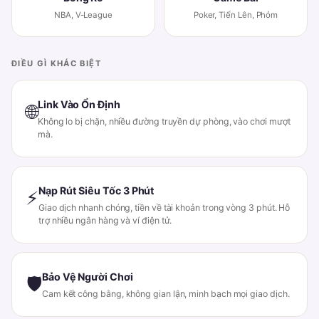
NBA, V-League
Poker, Tiến Lên, Phỏm
ĐIỀU GÌ KHÁC BIỆT
Link Vào Ổn Định
🌐
Không lo bị chặn, nhiều đường truyền dự phòng, vào chơi mượt
mà.
Nạp Rút Siêu Tốc 3 Phút
⚡
Giao dịch nhanh chóng, tiền về tài khoản trong vòng 3 phút. Hỗ
trợ nhiều ngân hàng và ví điện tử.
Bảo Vệ Người Chơi
🛡
Cam kết công bằng, không gian lận, minh bạch mọi giao dịch.