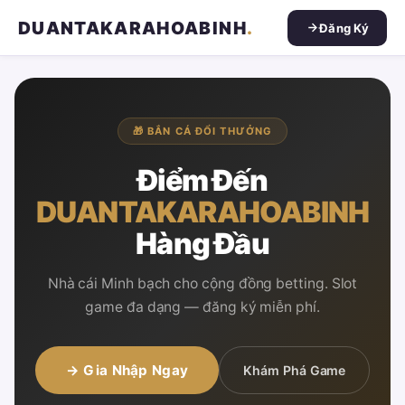
DUANTAKARAHOABINH
.
Đăng Ký
🎁 BẮN CÁ ĐỔI THƯỞNG
Điểm Đến
DUANTAKARAHOABINH
Hàng Đầu
Nhà cái Minh bạch cho cộng đồng betting. Slot
game đa dạng — đăng ký miễn phí.
→ Gia Nhập Ngay
Khám Phá Game