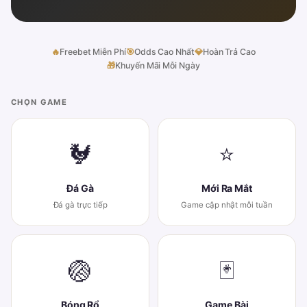
🔥
Freebet Miễn Phí
🎯
Odds Cao Nhất
💎
Hoàn Trả Cao
🎁
Khuyến Mãi Mỗi Ngày
CHỌN GAME
🐓
⭐
Đá Gà
Mới Ra Mắt
Đá gà trực tiếp
Game cập nhật mỗi tuần
🏐
🃏
Bóng Rổ
Game Bài