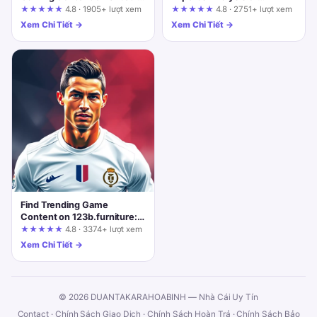
Co.com: A Risk-
Trending Game Content,
★★★★★
4.8 · 1905+ lượt xem
★★★★★
4.8 · 2751+ lượt xem
Management Review
Transparency, and Friction
Xem Chi Tiết →
Xem Chi Tiết →
Points
Find Trending Game
Content on 123b.furniture:
A UX Review of What You
★★★★★
4.8 · 3374+ lượt xem
Can Actually Verify
Xem Chi Tiết →
© 2026 DUANTAKARAHOABINH — Nhà Cái Uy Tín
Contact
·
Chính Sách Giao Dịch
·
Chính Sách Hoàn Trả
·
Chính Sách Bảo