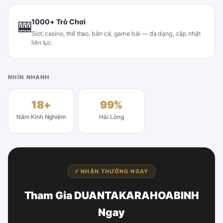
1000+ Trò Chơi
🎰
Slot, casino, thể thao, bắn cá, game bài — đa dạng, cập nhật
liên tục.
NHÌN NHANH
18+
99%
Năm Kinh Nghiệm
Hài Lòng
⚡ NHẬN THƯỞNG NGAY
Tham Gia DUANTAKARAHOABINH
Ngay