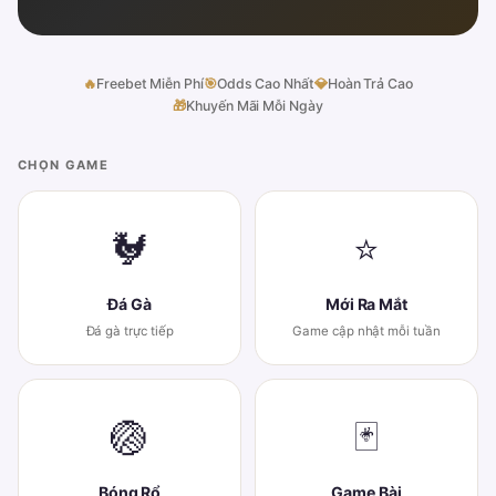
🔥
Freebet Miễn Phí
🎯
Odds Cao Nhất
💎
Hoàn Trả Cao
🎁
Khuyến Mãi Mỗi Ngày
CHỌN GAME
🐓
⭐
Đá Gà
Mới Ra Mắt
Đá gà trực tiếp
Game cập nhật mỗi tuần
🏐
🃏
Bóng Rổ
Game Bài