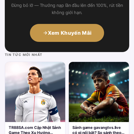
Đừng bỏ lỡ — Thưởng nạp lần đầu lên đến 100%, rút tiền
không giới hạn.
Xem Khuyến Mãi
TIN TỨC MỚI NHẤT
TR88SA.com Cập Nhật Sảnh
Sảnh game gavangtvs.live
Game Theo Xu Hướng
có gì nổi bật? So sánh theo