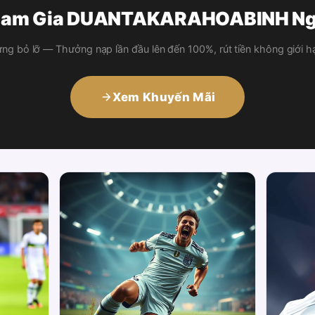
am Gia DUANTAKARAHOABINH N
ng bỏ lỡ — Thưởng nạp lần đầu lên đến 100%, rút tiền không giới h
Xem Khuyến Mãi