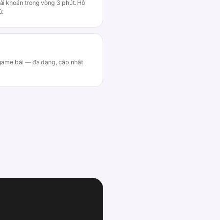
tài khoản trong vòng 3 phút. Hỗ
ử.
, game bài — đa dạng, cập nhật