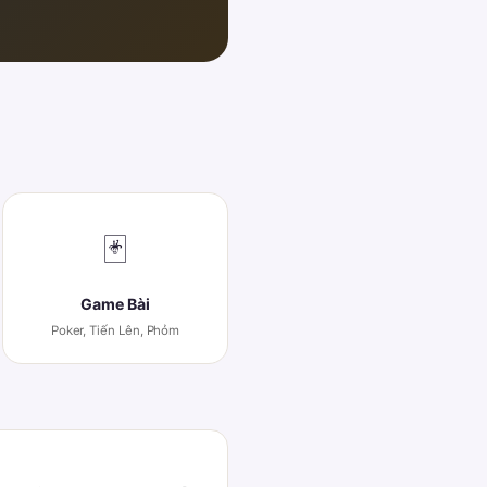
🃏
Game Bài
Poker, Tiến Lên, Phỏm