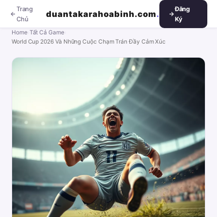
Trang
Đăng
duantakarahoabinh.com
.
Chủ
Ký
Home
›
Tất Cả Game
›
World Cup 2026 Và Những Cuộc Chạm Trán Đầy Cảm Xúc