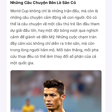
Những Câu Chuyện Bên Lề Sân Cỏ
World Cup không chỉ là những trận đấu, mà còn là
những câu chuyện cảm động về con người. Đó có
thể là câu chuyện về một cầu thủ trẻ lần đầu tham
dự giải đấu lớn, hay một đội bóng vượt qua nghịch
cảnh để giành vé đến Mỹ. Những cuộc chạm trán
đầy cảm xúc không chỉ diễn ra trên sân, mà còn
trong lòng người hâm mộ. Mỗi bàn thắng, mỗi pha
cứu thua đều có thể làm thay đổi số phận của cả
một quốc gia.