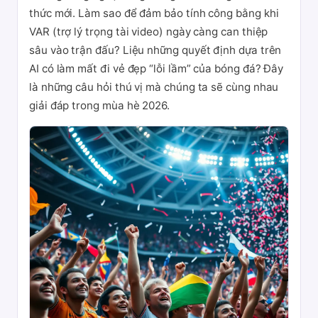
thức mới. Làm sao để đảm bảo tính công bằng khi
VAR (trợ lý trọng tài video) ngày càng can thiệp
sâu vào trận đấu? Liệu những quyết định dựa trên
AI có làm mất đi vẻ đẹp “lỗi lầm” của bóng đá? Đây
là những câu hỏi thú vị mà chúng ta sẽ cùng nhau
giải đáp trong mùa hè 2026.