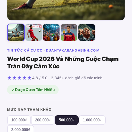
TIN TỨC CÁ CƯỢC · DUANTAKARAHOABINH.COM
World Cup 2026 Và Những Cuộc Chạm
Trán Đầy Cảm Xúc
★★★★★
4.8 / 5.0 · 2,345+ đánh giá đã xác minh
Được Quan Tâm Nhiều
MỨC NẠP THAM KHẢO
100.000₫
200.000₫
500.000₫
1.000.000₫
2.000.000₫