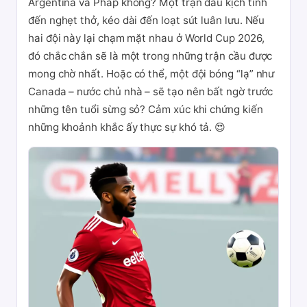
Argentina và Pháp không? Một trận đấu kịch tính
đến nghẹt thở, kéo dài đến loạt sút luân lưu. Nếu
hai đội này lại chạm mặt nhau ở World Cup 2026,
đó chắc chắn sẽ là một trong những trận cầu được
mong chờ nhất. Hoặc có thể, một đội bóng “lạ” như
Canada – nước chủ nhà – sẽ tạo nên bất ngờ trước
những tên tuổi sừng sỏ? Cảm xúc khi chứng kiến
những khoảnh khắc ấy thực sự khó tả. 😍