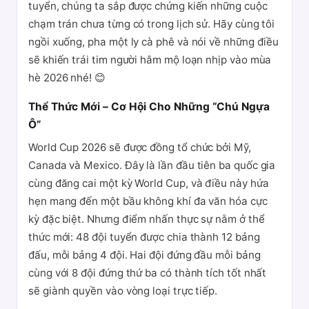
tuyển, chúng ta sắp được chứng kiến những cuộc
chạm trán chưa từng có trong lịch sử. Hãy cùng tôi
ngồi xuống, pha một ly cà phê và nói về những điều
sẽ khiến trái tim người hâm mộ loạn nhịp vào mùa
hè 2026 nhé! 😊
Thể Thức Mới – Cơ Hội Cho Những “Chú Ngựa
Ô”
World Cup 2026 sẽ được đồng tổ chức bởi Mỹ,
Canada và Mexico. Đây là lần đầu tiên ba quốc gia
cùng đăng cai một kỳ World Cup, và điều này hứa
hẹn mang đến một bầu không khí đa văn hóa cực
kỳ đặc biệt. Nhưng điểm nhấn thực sự nằm ở thể
thức mới: 48 đội tuyển được chia thành 12 bảng
đấu, mỗi bảng 4 đội. Hai đội đứng đầu mỗi bảng
cùng với 8 đội đứng thứ ba có thành tích tốt nhất
sẽ giành quyền vào vòng loại trực tiếp.