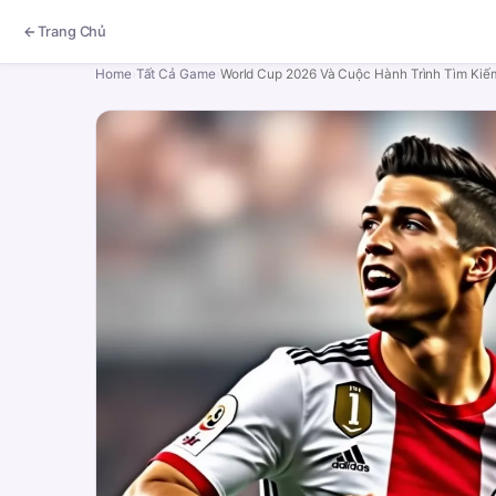
Trang Chủ
Home
›
Tất Cả Game
›
World Cup 2026 Và Cuộc Hành Trình Tìm Kiế