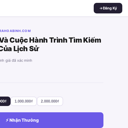
Đăng Ký
ARAHOABINH.COM
Và Cuộc Hành Trình Tìm Kiếm
Của Lịch Sử
ánh giá đã xác minh
000₫
1.000.000₫
2.000.000₫
⚡ Nhận Thưởng