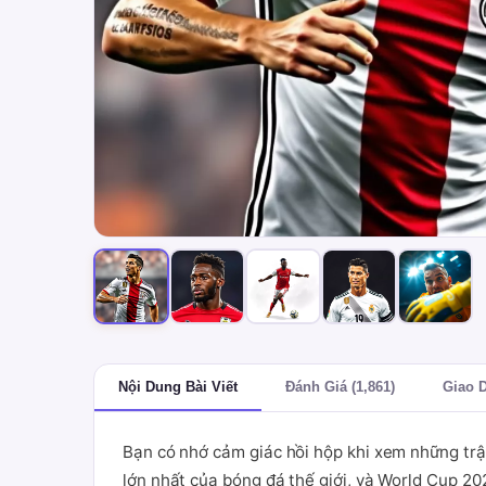
Nội Dung Bài Viết
Đánh Giá (1,861)
Giao 
Bạn có nhớ cảm giác hồi hộp khi xem những trận
lớn nhất của bóng đá thế giới, và World Cup 20