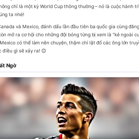
ông chỉ là một kỳ World Cup thông thường – nó là cuộc hành trì
úng ta nhé!
anada và Mexico, đánh dấu lần đầu tiên ba quốc gia cùng đăng
còn mở ra cơ hội cho những đội bóng từng bị xem là "kẻ ngoài 
exico có thể làm nên chuyện, thậm chí lật đổ các ông lớn truy
 điều gì sẽ xảy ra! 😊
Bất Ngờ