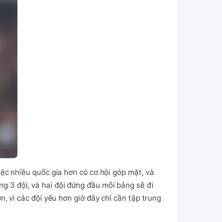
iệc nhiều quốc gia hơn có cơ hội góp mặt, và
g 3 đội, và hai đội đứng đầu mỗi bảng sẽ đi
n, vì các đội yếu hơn giờ đây chỉ cần tập trung