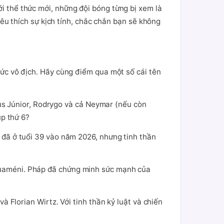
i thể thức mới, những đội bóng từng bị xem là
yêu thích sự kịch tính, chắc chắn bạn sẽ không
hức vô địch. Hãy cùng điểm qua một số cái tên
ius Júnior, Rodrygo và cả Neymar (nếu còn
úp thứ 6?
 đã ở tuổi 39 vào năm 2026, nhưng tinh thần
ouaméni. Pháp đã chứng minh sức mạnh của
à Florian Wirtz. Với tinh thần kỷ luật và chiến