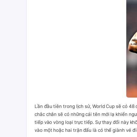
Lần đầu tiên trong lịch sử, World Cup sẽ có 48 
chắc chắn sẽ có những cái tên mới lạ khiến ng
tiếp vào vòng loại trực tiếp. Sự thay đổi này k
vào một hoặc hai trận đấu là có thể giành vé đi 