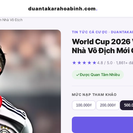
duantakarahoabinh.com
.
m Nhà Vô Địch
TIN TỨC CÁ CƯỢC · DUANTAK
World Cup 2026 
Nhà Vô Địch Mới 
★★★★★
4.8 / 5.0 · 1,861+ đ
Được Quan Tâm Nhiều
MỨC NẠP THAM KHẢO
100.000₫
200.000₫
500.