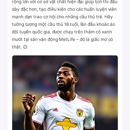
rộng lớn với cơ sở vật chất hiện đại giúp lịch thi đấu
dày đặc hơn, tạo điều kiện cho các huấn luyện viên
mạnh dạn trao cơ hội cho những cầu thủ trẻ. Hãy
tưởng tượng một cầu thủ 18 tuổi, lần đầu khoác áo
đội tuyển quốc gia, được chạy trên thảm cỏ xanh
mướt tại sân vận động MetLife – đó là giấc mơ có
thật. 😊