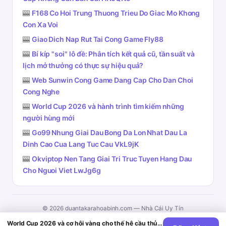
🎰
F168 Co Hoi Trung Thuong Trieu Do Giac Mo Khong
Con Xa Voi
🎰
Giao Dich Nap Rut Tai Cong Game Fly88
🎰
Bí kíp "soi" lô đề: Phân tích kết quả cũ, tần suất và
lịch mở thưởng có thực sự hiệu quả?
🎰
Web Sunwin Cong Game Dang Cap Cho Dan Choi
Cong Nghe
🎰
World Cup 2026 và hành trình tìm kiếm những
người hùng mới
🎰
Go99 Nhung Giai Dau Bong Da Lon Nhat Dau La
Dinh Cao Cua Lang Tuc Cau VkL9jK
🎰
Okviptop Nen Tang Giai Tri Truc Tuyen Hang Dau
Cho Nguoi Viet LwJg6g
© 2026 duantakarahoabinh.com — Nhà Cái Uy Tín
Contact
·
Chính Sách Giao Dịch
·
Chính Sách Hoàn Trả
·
Chính Sách Bảo
World Cup 2026 và cơ hội vàng cho thế hệ cầu thủ trẻ