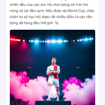
chiến đấu của các em. Họ chơi bóng với trái tim
nóng và cái đầu lạnh. Nếu được dự World Cup, chắc
chắn họ sẽ học hỏi được rất nhiều điều từ các nền
bóng đá hàng đầu thế giới. 🚀