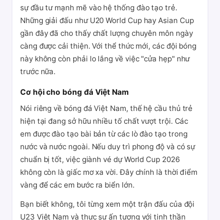
sự đầu tư mạnh mẽ vào hệ thống đào tạo trẻ.
Những giải đấu như U20 World Cup hay Asian Cup
gần đây đã cho thấy chất lượng chuyên môn ngày
càng được cải thiện. Với thể thức mới, các đội bóng
này không còn phải lo lắng về việc "cửa hẹp" như
trước nữa.
Cơ hội cho bóng đá Việt Nam
Nói riêng về bóng đá Việt Nam, thế hệ cầu thủ trẻ
hiện tại đang sở hữu nhiều tố chất vượt trội. Các
em được đào tạo bài bản từ các lò đào tạo trong
nước và nước ngoài. Nếu duy trì phong độ và có sự
chuẩn bị tốt, việc giành vé dự World Cup 2026
không còn là giấc mơ xa vời. Đây chính là thời điểm
vàng để các em bước ra biển lớn.
Bạn biết không, tôi từng xem một trận đấu của đội
U23 Việt Nam và thực sự ấn tượng với tinh thần