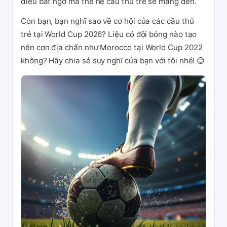
điều bất ngờ mà thế hệ cầu thủ trẻ sẽ mang đến.
Còn bạn, bạn nghĩ sao về cơ hội của các cầu thủ
trẻ tại World Cup 2026? Liệu có đội bóng nào tạo
nên cơn địa chấn như Morocco tại World Cup 2022
không? Hãy chia sẻ suy nghĩ của bạn với tôi nhé! 😊