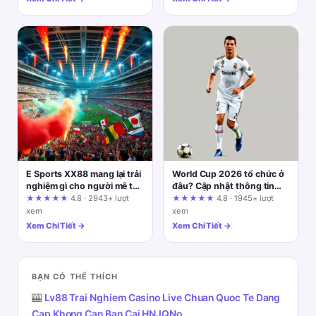
E Sports XX88 mang lại trải
World Cup 2026 tổ chức ở
nghiệm gì cho người mê thể
đâu? Cập nhật thông tin
thao điện tử
mới nhất
★★★★★
4.8 · 2943+ lượt
★★★★★
4.8 · 1945+ lượt
xem
xem
Xem Chi Tiết →
Xem Chi Tiết →
BẠN CÓ THỂ THÍCH
🎰
Lv88 Trai Nghiem Casino Live Chuan Quoc Te Dang
Cap Khong Can Ban Cai HNJQNo