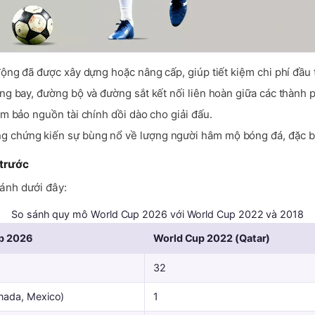
ộng đã được xây dựng hoặc nâng cấp, giúp tiết kiệm chi phí đầu 
g bay, đường bộ và đường sắt kết nối liên hoàn giữa các thành 
m bảo nguồn tài chính dồi dào cho giải đấu.
 chứng kiến sự bùng nổ về lượng người hâm mộ bóng đá, đặc biệ
trước
sánh dưới đây:
So sánh quy mô World Cup 2026 với World Cup 2022 và 2018
p 2026
World Cup 2022 (Qatar)
32
nada, Mexico)
1