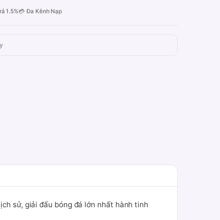
rả 1.5%
💳 Đa Kênh Nạp
y
lịch sử, giải đấu bóng đá lớn nhất hành tinh