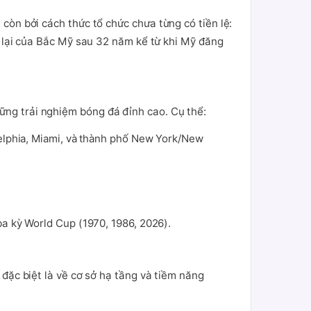
còn bởi cách thức tổ chức chưa từng có tiền lệ:
ở lại của Bắc Mỹ sau 32 năm kể từ khi Mỹ đăng
ng trải nghiệm bóng đá đỉnh cao. Cụ thể:
adelphia, Miami, và thành phố New York/New
ba kỳ World Cup (1970, 1986, 2026).
đặc biệt là về cơ sở hạ tầng và tiềm năng