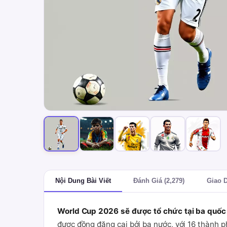
Nội Dung Bài Viết
Đánh Giá (2,279)
Giao 
World Cup 2026 sẽ được tổ chức tại ba quốc
được đồng đăng cai bởi ba nước, với 16 thành ph