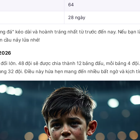
64
28 ngày
g đá" kéo dài và hoành tráng nhất từ trước đến nay. Nếu bạn là 
n cầu nảy lửa nhé!
 2026
y đổi lớn. 48 đội sẽ được chia thành 12 bảng đấu, mỗi bảng 4 độ
vòng 32 đội. Điều này hứa hẹn mang đến nhiều bất ngờ và kịch 