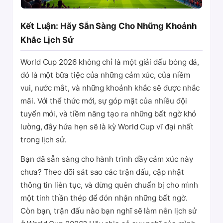
Kết Luận: Hãy Sẵn Sàng Cho Những Khoảnh
Khắc Lịch Sử
World Cup 2026 không chỉ là một giải đấu bóng đá,
đó là một bữa tiệc của những cảm xúc, của niềm
vui, nước mắt, và những khoảnh khắc sẽ được nhắc
mãi. Với thể thức mới, sự góp mặt của nhiều đội
tuyển mới, và tiềm năng tạo ra những bất ngờ khó
lường, đây hứa hẹn sẽ là kỳ World Cup vĩ đại nhất
trong lịch sử.
Bạn đã sẵn sàng cho hành trình đầy cảm xúc này
chưa? Theo dõi sát sao các trận đấu, cập nhật
thông tin liên tục, và đừng quên chuẩn bị cho mình
một tinh thần thép để đón nhận những bất ngờ.
Còn bạn, trận đấu nào bạn nghĩ sẽ làm nên lịch sử