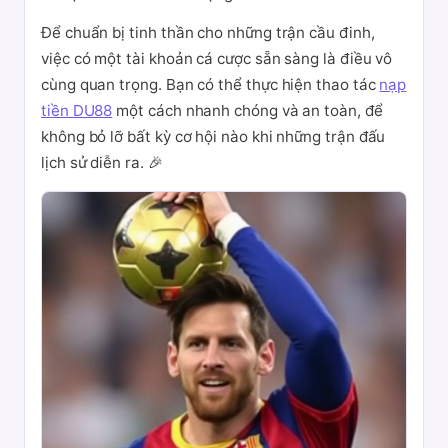
Để chuẩn bị tinh thần cho những trận cầu đinh,
việc có một tài khoản cá cược sẵn sàng là điều vô
cùng quan trọng. Bạn có thể thực hiện thao tác
nạp
tiền DU88
một cách nhanh chóng và an toàn, để
không bỏ lỡ bất kỳ cơ hội nào khi những trận đấu
lịch sử diễn ra. 🎉