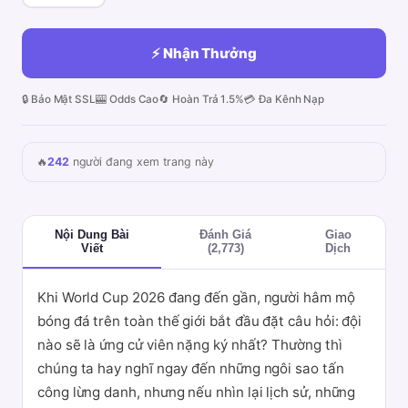
⚡ Nhận Thưởng
🔒 Bảo Mật SSL
🎰 Odds Cao
🔄 Hoàn Trả 1.5%
💳 Đa Kênh Nạp
🔥
242
người đang xem trang này
Nội Dung Bài
Đánh Giá
Giao
Viết
(2,773)
Dịch
Khi World Cup 2026 đang đến gần, người hâm mộ
bóng đá trên toàn thế giới bắt đầu đặt câu hỏi: đội
nào sẽ là ứng cử viên nặng ký nhất? Thường thì
chúng ta hay nghĩ ngay đến những ngôi sao tấn
công lừng danh, nhưng nếu nhìn lại lịch sử, những