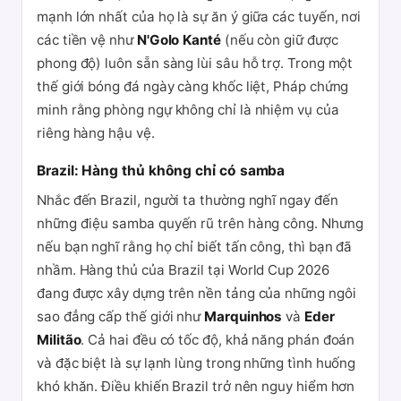
mạnh lớn nhất của họ là sự ăn ý giữa các tuyến, nơi
các tiền vệ như
N'Golo Kanté
(nếu còn giữ được
phong độ) luôn sẵn sàng lùi sâu hỗ trợ. Trong một
thế giới bóng đá ngày càng khốc liệt, Pháp chứng
minh rằng phòng ngự không chỉ là nhiệm vụ của
riêng hàng hậu vệ.
Brazil: Hàng thủ không chỉ có samba
Nhắc đến Brazil, người ta thường nghĩ ngay đến
những điệu samba quyến rũ trên hàng công. Nhưng
nếu bạn nghĩ rằng họ chỉ biết tấn công, thì bạn đã
nhầm. Hàng thủ của Brazil tại World Cup 2026
đang được xây dựng trên nền tảng của những ngôi
sao đẳng cấp thế giới như
Marquinhos
và
Eder
Militão
. Cả hai đều có tốc độ, khả năng phán đoán
và đặc biệt là sự lạnh lùng trong những tình huống
khó khăn. Điều khiến Brazil trở nên nguy hiểm hơn