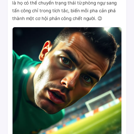
là họ có thể chuyển trạng thái từ phòng ngự sang
tấn công chỉ trong tích tắc, biến mỗi pha cản phá
thành một cơ hội phản công chết người. 😉