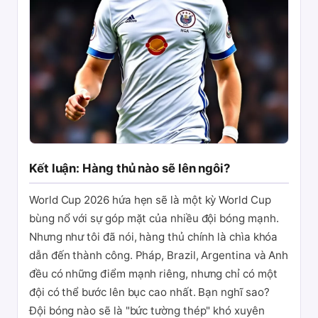
Kết luận: Hàng thủ nào sẽ lên ngôi?
World Cup 2026 hứa hẹn sẽ là một kỳ World Cup
bùng nổ với sự góp mặt của nhiều đội bóng mạnh.
Nhưng như tôi đã nói, hàng thủ chính là chìa khóa
dẫn đến thành công. Pháp, Brazil, Argentina và Anh
đều có những điểm mạnh riêng, nhưng chỉ có một
đội có thể bước lên bục cao nhất. Bạn nghĩ sao?
Đội bóng nào sẽ là "bức tường thép" khó xuyên