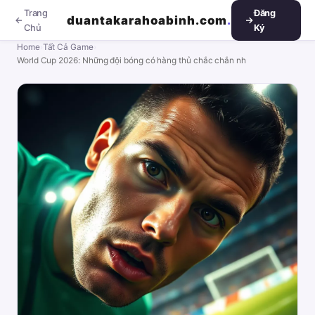
Trang
Đăng
duantakarahoabinh.com
.
Chủ
Ký
Home
›
Tất Cả Game
›
World Cup 2026: Những đội bóng có hàng thủ chắc chắn nh