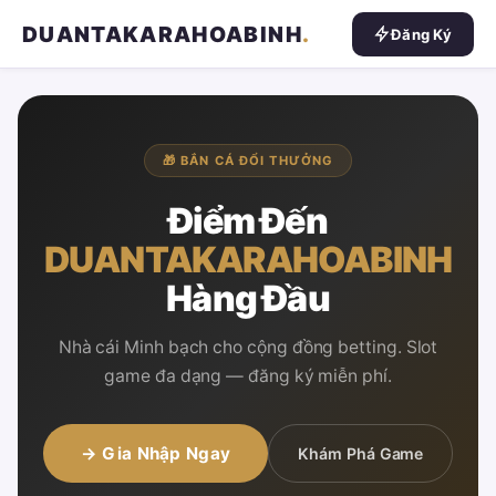
DUANTAKARAHOABINH
.
Đăng Ký
🎁 BẮN CÁ ĐỔI THƯỞNG
Điểm Đến
DUANTAKARAHOABINH
Hàng Đầu
Nhà cái Minh bạch cho cộng đồng betting. Slot
game đa dạng — đăng ký miễn phí.
→ Gia Nhập Ngay
Khám Phá Game