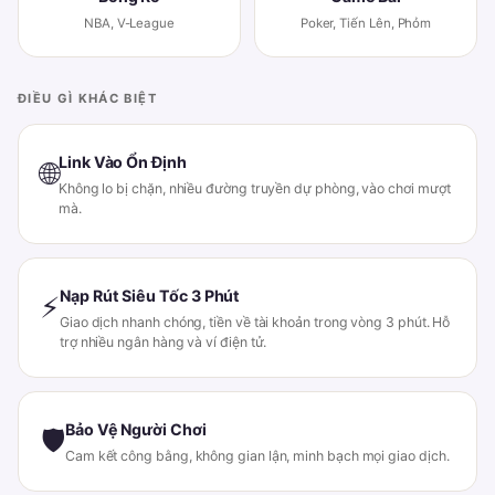
NBA, V-League
Poker, Tiến Lên, Phỏm
ĐIỀU GÌ KHÁC BIỆT
Link Vào Ổn Định
🌐
Không lo bị chặn, nhiều đường truyền dự phòng, vào chơi mượt
mà.
Nạp Rút Siêu Tốc 3 Phút
⚡
Giao dịch nhanh chóng, tiền về tài khoản trong vòng 3 phút. Hỗ
trợ nhiều ngân hàng và ví điện tử.
Bảo Vệ Người Chơi
🛡
Cam kết công bằng, không gian lận, minh bạch mọi giao dịch.