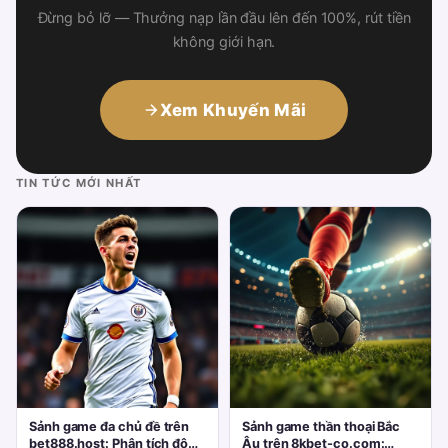
Đừng bỏ lỡ — Thưởng nạp lần đầu lên đến 100%, rút tiền
không giới hạn.
Xem Khuyến Mãi
TIN TỨC MỚI NHẤT
Sảnh game đa chủ đề trên
Sảnh game thần thoại Bắc
bet888.host: Phân tích độ
Âu trên 8kbet-co.com: