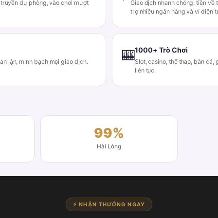
 truyền dự phòng, vào chơi mượt
Giao dịch nhanh chóng, tiền về 
trợ nhiều ngân hàng và ví điện t
1000+ Trò Chơi
🎰
n lận, minh bạch mọi giao dịch.
Slot, casino, thể thao, bắn cá
liên tục.
99%
Hài Lòng
⚡ NHẬN THƯỞNG NGAY