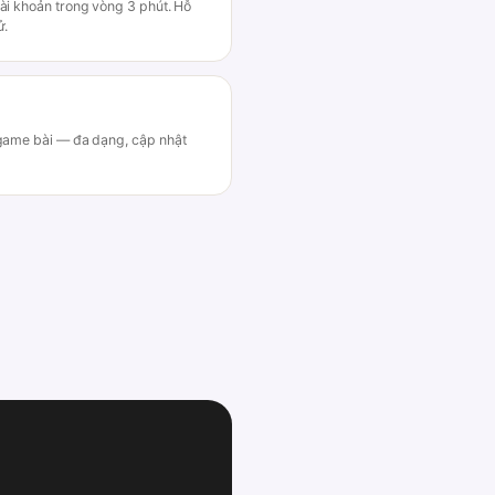
tài khoản trong vòng 3 phút. Hỗ
ử.
, game bài — đa dạng, cập nhật