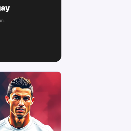
gay
ạn.