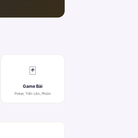
🃏
Game Bài
Poker, Tiến Lên, Phỏm