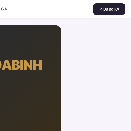
Đăng Ký
 CÁ
ABINH