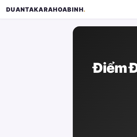
DUANTAKARAHOABINH
.
Điểm 