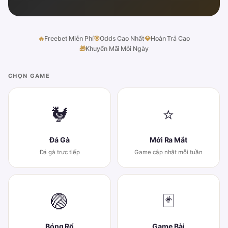
🔥
Freebet Miễn Phí
🎯
Odds Cao Nhất
💎
Hoàn Trả Cao
🎁
Khuyến Mãi Mỗi Ngày
CHỌN GAME
🐓
⭐
Đá Gà
Mới Ra Mắt
Đá gà trực tiếp
Game cập nhật mỗi tuần
🏐
🃏
Bóng Rổ
Game Bài