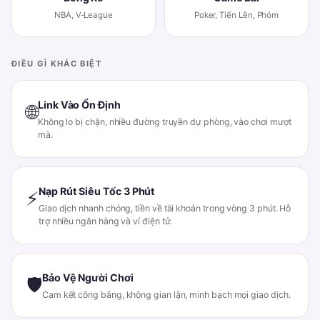
NBA, V-League
Poker, Tiến Lên, Phỏm
ĐIỀU GÌ KHÁC BIỆT
Link Vào Ổn Định
🌐
Không lo bị chặn, nhiều đường truyền dự phòng, vào chơi mượt
mà.
Nạp Rút Siêu Tốc 3 Phút
⚡
Giao dịch nhanh chóng, tiền về tài khoản trong vòng 3 phút. Hỗ
trợ nhiều ngân hàng và ví điện tử.
Bảo Vệ Người Chơi
🛡
Cam kết công bằng, không gian lận, minh bạch mọi giao dịch.