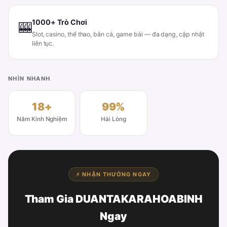
1000+ Trò Chơi
🎰
Slot, casino, thể thao, bắn cá, game bài — đa dạng, cập nhật
liên tục.
NHÌN NHANH
18+
99%
Năm Kinh Nghiệm
Hài Lòng
⚡ NHẬN THƯỞNG NGAY
Tham Gia DUANTAKARAHOABINH
Ngay